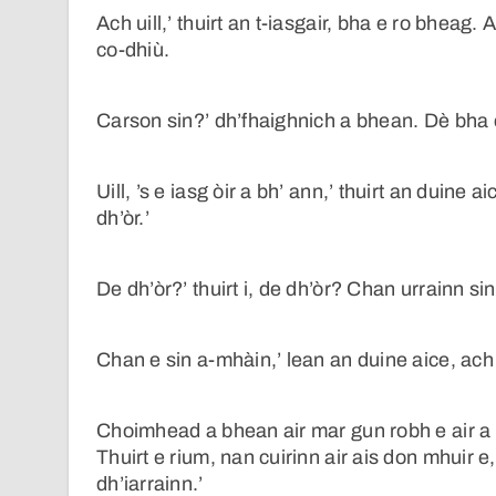
Ach uill,’ thuirt an t-iasgair, bha e ro bheag.
co-dhiù.
Carson sin?’ dh’fhaighnich a bhean. Dè bha c
Uill, ’s e iasg òir a bh’ ann,’ thuirt an duine
dh’òr.’
De dh’òr?’ thuirt i, de dh’òr? Chan urrainn sin
Chan e sin a-mhàin,’ lean an duine aice, ach 
Choimhead a bhean air mar gun robh e air a d
Thuirt e rium, nan cuirinn air ais don mhuir
dh’iarrainn.’