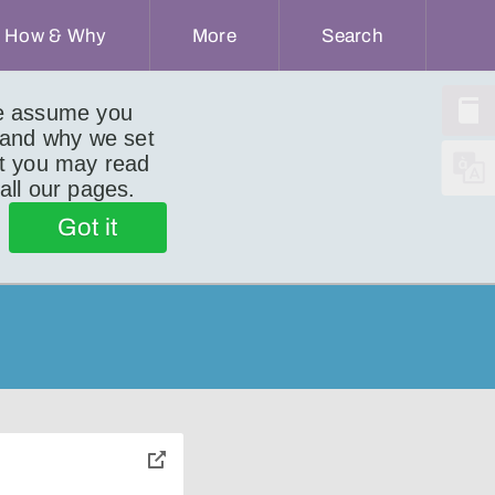
How & Why
More
Search
we assume you
 and why we set
ut you may read
 all our pages.
Got it
toggle
pop-