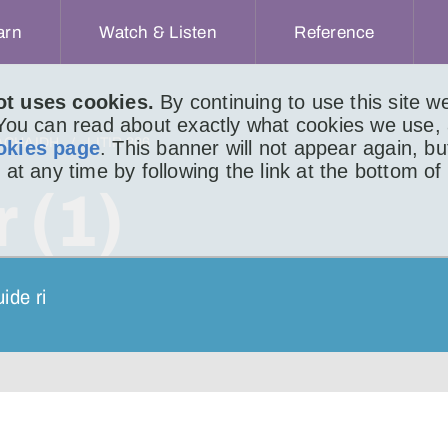
arn
Watch & Listen
Reference
ot uses cookies.
By continuing to use this site 
 You can read about exactly what cookies we use,
ACHAIDH
LITIR 806
okies page
. This banner will not appear again, b
 at any time by following the link at the bottom of
r (1)
ide ri