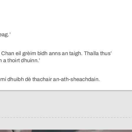
eag.’
r. Chan eil grèim bìdh anns an taigh. Thalla thus’
 a thoirt dhuinn.’
h mi dhuibh dè thachair an-ath-sheachdain.