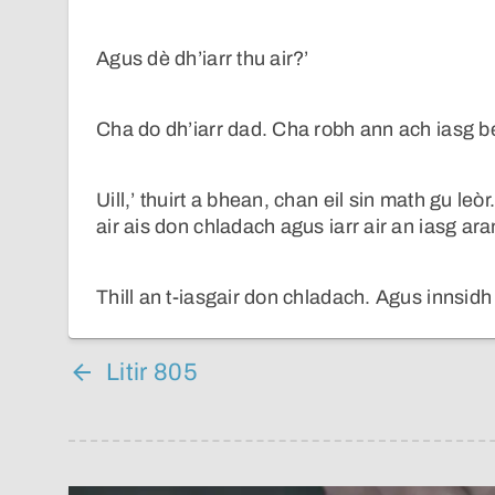
Agus dè dh’iarr thu air?’
Cha do dh’iarr dad. Cha robh ann ach iasg b
Uill,’ thuirt a bhean, chan eil sin math gu leò
air ais don chladach agus iarr air an iasg aran
Thill an t-iasgair don chladach. Agus innsid
Litir 805