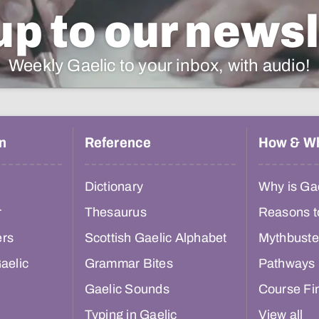
up to our newsl
Weekly Gaelic to your inbox, with audio!
n
Reference
How & W
Dictionary
Why is Gae
r
Thesaurus
Reasons t
ers
Scottish Gaelic Alphabet
Mythbuste
aelic
Grammar Bites
Pathways
Gaelic Sounds
Course Fi
Typing in Gaelic
View all