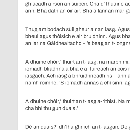
ghlacadh airson an suipeir. Cha d’ fhuair e 
ann. Bha dath an òir air. Bha a lannan mar 
Thug am bodach sùil gheur air an iasg. Agus 
bheul agus thòisich e air bruidhinn. Agus bha 
an iar na Gàidhealtachd – ’s beag an t-iongna
A dhuine chòir,’ thuirt an t-iasg, na marbh mi
iomadh bliadhna a bha e a’ fuireach an cois 
iasgach. Ach iasg a bhruidhneadh ris – ann an
riamh roimhe. ’S iomadh annas a chì sinn, ag
A dhuine chòir,’ thuirt an t-iasg a-rithist. Na 
cha bhi thu gun duais.’
Dè an duais?’ dh’fhaighnich an t-iasgair. Dè