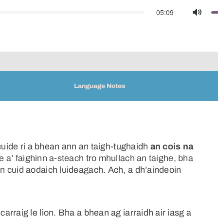
05:09
Mute
Language Notes
 cuide ri a bhean ann an taigh-tughaidh
an cois na
 a’ faighinn a-steach tro mhullach an taighe, bha
n cuid aodaich luideagach. Ach, a dh’aindeoin
rraig le lìon. Bha a bhean ag iarraidh air iasg a