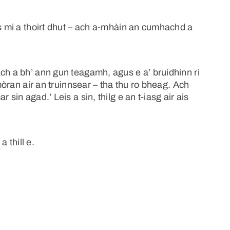
as mi a thoirt dhut – ach a-mhàin an cumhachd a
ch a bh’ ann gun teagamh, agus e a’ bruidhinn ri
 mòran air an truinnsear – tha thu ro bheag. Ach
sin agad.’ Leis a sin, thilg e an t-iasg air ais
a thill e.