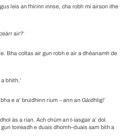
 Agus leis an fhìrinn innse, cha robh mi airson ithe
eàrr air?’
 aice. Bha coltas air gun robh e air a dhèanamh de
 a bhith.’
bha e a’ bruidhinn rium – ann an Gàidhlig!’
hol às a rian. Ach chùm an t-iasgair a’ dol.
 e, gun toireadh e duais dhomh–duais sam bith a