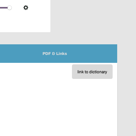
over
audio
Settings
player
PDF & Links
link to dictionary