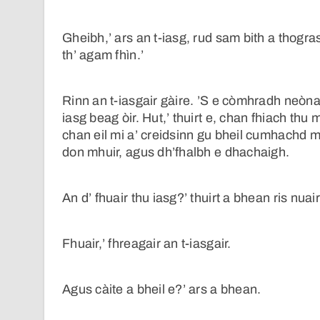
Gheibh,’ ars an t-iasg, rud sam bith a thogr
th’ agam fhìn.’
Rinn an t-iasgair gàire. ’S e còmhradh neòna
iasg beag òir. Hut,’ thuirt e, chan fhiach thu
chan eil mi a’ creidsinn gu bheil cumhachd mar 
don mhuir, agus dh’fhalbh e dhachaigh.
An d’ fhuair thu iasg?’ thuirt a bhean ris nuair 
Fhuair,’ fhreagair an t-iasgair.
Agus càite a bheil e?’ ars a bhean.