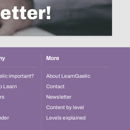
etter!
hy
More
lic important?
About LearnGaelic
o Learn
Contact
rs
Newsletter
Content by level
nder
Levels explained