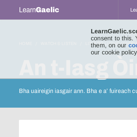
Learn
Gaelic
Le
LearnGaelic.sc
consent to this.
HOME
WATCH & LISTEN
LITIR DO LUCHD-IONNS
them, on our
co
our cookie policy
An t-Iasg Òi
Bha uaireigin iasgair ann. Bha e a’ fuireach cu