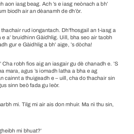
ach aon iasg beag. Ach ’s e iasg neònach a bh’
gum biodh air an dèanamh de dh’òr.
thachair rud iongantach. Dh’fhosgail an t-iasg a
e a’ bruidhinn Gàidhlig. Uill, bha seo air taobh
dh gur e Gàidhlig a bh’ aige, ’s dòcha!
.’ Cha robh fios aig an iasgair gu dè chanadh e. ’S
na mara, agus ’s iomadh latha a bha e ag
 cainnt a thuigeadh e – uill, cha do thachair sin
us sinn beò fada gu leòr.
marbh mi. Tilg mi air ais don mhuir. Ma nì thu sin,
 gheibh mi bhuat?’