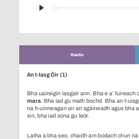
Play
Gaelic
An t-Iasg Òir (1)
Bha uaireigin iasgair ann. Bha e a’ fuireach
mara
. Bha iad gu math bochd. Bha an t-uisge
na h-uinneagan air an sgàineadh agus bha a
sin, bha iad sona gu leòr.
Latha a bha seo, chaidh am bodach chun na ca