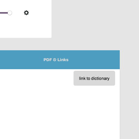
pop-
over
audio
Settings
player
PDF & Links
link to dictionary