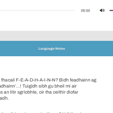
05:00
Mute
Language Notes
n fhacail F-E-A-D-H-A-I-N-N? Bidh feadhainn ag
dhainn’…! Tuigidh sibh gu bheil mi air
litir sgrìobhte, oir tha ceithir diofar
adh.