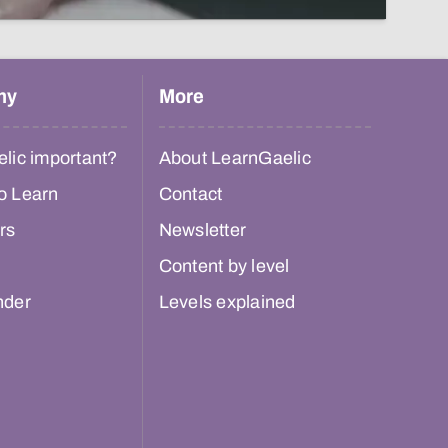
hy
More
lic important?
About LearnGaelic
o Learn
Contact
rs
Newsletter
Content by level
nder
Levels explained