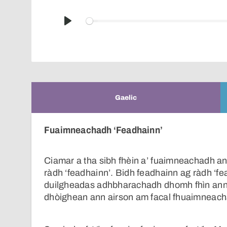
Play
Gaelic
Fuaimneachadh ‘Feadhainn’
Ciamar a tha sibh fhèin a’ fuaimneachadh a
ràdh ‘feadhainn’. Bidh feadhainn ag ràdh ‘fea
duilgheadas adhbharachadh dhomh fhìn anns an 
dhòighean ann airson am facal fhuaimneach