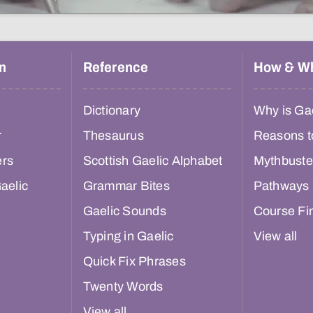
n
Reference
How & W
Dictionary
Why is Gae
r
Thesaurus
Reasons t
ers
Scottish Gaelic Alphabet
Mythbuste
aelic
Grammar Bites
Pathways
Gaelic Sounds
Course Fi
Typing in Gaelic
View all
Quick Fix Phrases
Twenty Words
View all