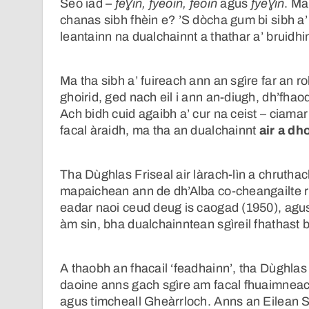
Seo iad –
feƔin, fyeoin, feoin
agus
fyeƔin
. Ma
chanas sibh fhèin e? ’S dòcha gum bi sibh a’ 
leantainn na dualchainnt a thathar a’ bruidh
Ma tha sibh a’ fuireach ann an sgìre far an 
ghoirid, ged nach eil i ann an-diugh, dh’fh
Ach bidh cuid agaibh a’ cur na ceist – ciama
facal àraidh, ma tha an dualchainnt
air a dh
Tha Dùghlas Friseal air làrach-lìn a chrutha
mapaichean ann de dh’Alba co-cheangailte ri
eadar naoi ceud deug is caogad (1950), agus 
àm sin, bha dualchainntean sgìreil fhathast
A thaobh an fhacail ‘feadhainn’, tha Dùghla
daoine anns gach sgìre am facal fhuaimneac
agus timcheall Gheàrrloch. Anns an Eilean S