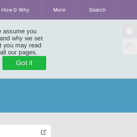
How & Why
More
Search
we assume you
 and why we set
ut you may read
 all our pages.
Got it
toggle