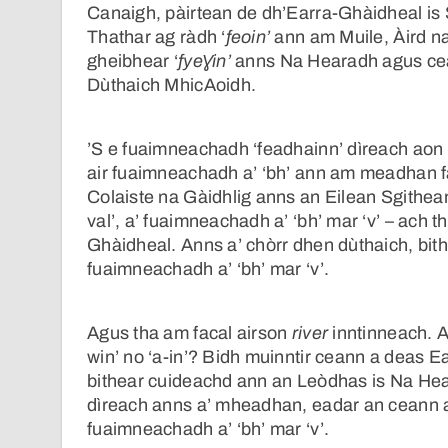
Canaigh, pàirtean de dh’Earra-Ghàidheal is S
Thathar ag ràdh ‘
feoin’
ann am Muile, Àird n
gheibhear ‘
fyeƔin’
anns Na Hearadh agus cean
Dùthaich MhicAoidh.
’S e fuaimneachadh ‘feadhainn’ dìreach aon r
air fuaimneachadh a’ ‘bh’ ann am meadhan fac
Colaiste na Gàidhlig anns an Eilean Sgithea
val’, a’ fuaimneachadh a’ ‘bh’ mar ‘v’ – ach 
Ghàidheal. Anns a’ chòrr dhen dùthaich, bithe
fuaimneachadh a’ ‘bh’ mar ‘v’.
Agus tha am facal airson
river
inntinneach. An
win’ no ‘a-in’? Bidh muinntir ceann a deas 
bithear cuideachd ann an Leòdhas is Na Hear
dìreach anns a’ mheadhan, eadar an ceann a 
fuaimneachadh a’ ‘bh’ mar ‘v’.