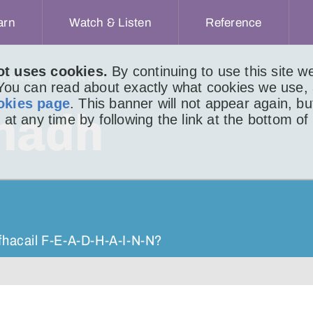
arn
Watch & Listen
Reference
ot uses cookies.
By continuing to use this site 
ACHAIDH
LITIR 854
 You can read about exactly what cookies we use,
okies page
. This banner will not appear again, b
hadh
 at any time by following the link at the bottom of
’
 fhacail F-E-A-D-H-A-I-N-N?