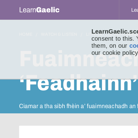
Learn
Gaelic
Le
LearnGaelic.sc
HOME
WATCH & LISTEN
LITIR DO LUCHD-IONNS
consent to this.
them, on our
co
Fuaimneac
our cookie policy
‘Feadhainn
Ciamar a tha sibh fhèin a’ fuaimneachadh an