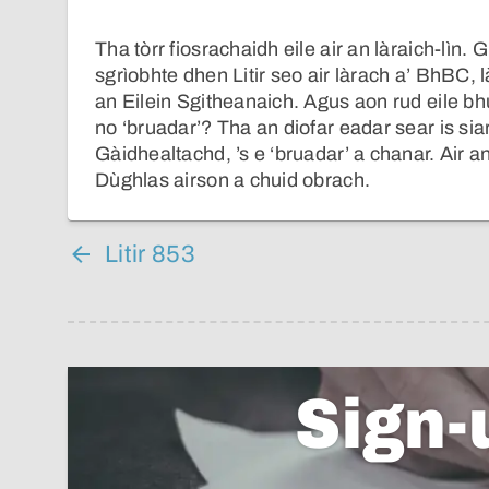
Tha tòrr fiosrachaidh eile air an làraich-lìn
sgrìobhte dhen Litir seo air làrach a’ BhBC
an Eilein Sgitheanaich. Agus aon rud eile bh
no ‘bruadar’? Tha an diofar eadar sear is sia
Gàidhealtachd, ’s e ‘bruadar’ a chanar. Air a
Dùghlas airson a chuid obrach.
Litir 853
Sign-