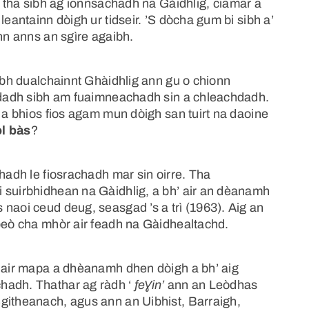
 tha sibh ag ionnsachadh na Gàidhlig, ciamar a
leantainn dòigh ur tidseir. ’S dòcha gum bi sibh a’
inn anns an sgìre agaibh.
robh dualchainnt Ghàidhlig ann gu o chionn
aodadh sibh am fuaimneachadh sin a chleachdadh.
r a bhios fios agam mun dòigh san tuirt na daoine
ol bàs
?
chadh le fiosrachadh mar sin oirre. Tha
 suirbhidhean na Gàidhlig, a bh’ air an dèanamh
naoi ceud deug, seasgad ’s a trì (1963). Aig an
 beò cha mhòr air feadh na Gàidhealtachd.
s air mapa a dhèanamh dhen dòigh a bh’ aig
hadh. Thathar ag ràdh ‘
feƔin’
ann an Leòdhas
githeanach, agus ann an Uibhist, Barraigh,