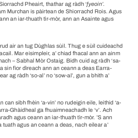
iorrachd Pheairt, thathar ag ràdh ‘
fyeoin’.
am Murchan is pàirtean de Shiorrachd Rois. Agus
n an iar-thuath tìr-mòr, ann an Asainte agus
ud air an tug Dùghlas sùil. Thug e sùil cuideachd
ail. Mar eisimpleir, a’ chiad fhacal ann an ainm
nach – Sabhal Mòr Ostaig. Bidh cuid ag ràdh ‘sa-
tha sin fìor dìreach ann an ceann a deas Earra-
ar ag ràdh ‘so-al’ no ‘sow-al’, gun a bhith a’
 can sibh fhèin ‘a-vin’ no rudeigin eile, leithid ‘a-
Earra-Ghàidheal ga fhuaimneachadh le ‘v’. Ach
adh agus ceann an iar-thuath tìr-mòr. ’S ann
tuath agus an ceann a deas, nach eilear a’