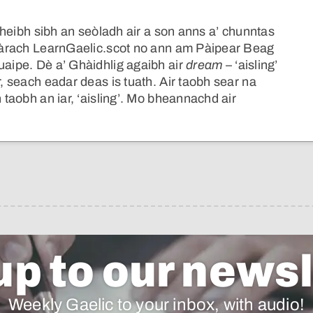
. Gheibh sibh an seòladh air a son anns a’ chunntas
, làrach LearnGaelic.scot no ann am Pàipear Beag
uaipe. Dè a’ Ghàidhlig agaibh air
dream
– ‘aisling’
r, seach eadar deas is tuath. Air taobh sear na
n taobh an iar, ‘aisling’. Mo bheannachd air
up to our newsl
Weekly Gaelic to your inbox, with audio!