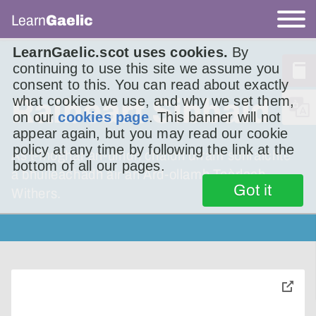
Learn
Gaelic
LearnGaelic.scot uses cookies.
By
continuing to use this site we assume you
consent to this. You can read about exactly
Raibeart Sibbald
what cookies we use, and why we set them,
on our
cookies page
. This banner will not
appear again, but you may read our cookie
policy at any time by following the link at the
As t-fhoghar an-uiridh chaidh urram sònraichte
bottom of all our pages.
a bhuileachadh air an Àrd-ollamh Teàrlach
Got it
Withers.
toggle
pop-
over