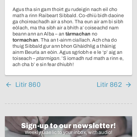
Agus tha sin gam thoirt gu rudeigin nach eil cho
math a rinn Raibeart Sibbald. Co-dhiù bidh daoine
ga choireachadh air a shon. Tha eun air am bi sibh
eòlach, ma tha sibh air a bhith a’ coiseachd nam
beann ann an Alba – an
tàrmachan
no
tormachan
. Tha an t-ainm ciallach. Ach cha do
thuig Sibbald gur ann bhon Ghàidhlig a thàinig
ainm Beurla an eòin. Agus sgrìobh e e le ‘p’ aig an
toiseach –
ptarmigan
. ’S iomadh rud math a rinn e,
ach cha b’ e sin fear dhiubh!
Litir 860
Litir 862
Sign-up to our newsletter!
Weekly Gaelic to your inbox, with audio!