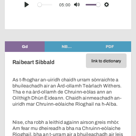
audio
05:00
Play
Mute
Settings
player
Gd
NB…
PDF
link to dictionary
Raibeart Sibbald
As t-fhoghar an-uiridh chaidh urram sònraichte a
bhuileachadh air an Àrd-ollamh Teàrlach Withers.
Tha e na àrd-ollamh de Chruinn-eòlas ann an
Oilthigh Dhùn Èideann. Chaidh ainmeachadh an-
uiridh mar Chruinn-eòlaiche Rìoghail na h-Alba.
Nise, cha robh a leithid againn airson greis mhòr.
Am fear mu dheireadh a bha na Chruinn-eòlaiche
Rìoghail, bha an t-urram air a bhuileachadh air leis