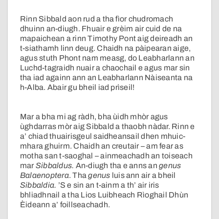
Rinn Sibbald aon rud a tha fìor chudromach
dhuinn an-diugh. Fhuair e grèim air cuid de na
mapaichean a rinn Timothy Pont aig deireadh an
t-siathamh linn deug. Chaidh na pàipearan aige,
agus stuth Phont nam measg, do Leabharlann an
Luchd-tagraidh nuair a chaochail e agus mar sin
tha iad againn ann an Leabharlann Nàiseanta na
h-Alba. Abair gu bheil iad prìseil!
Mar a bha mi ag ràdh, bha ùidh mhòr agus
ùghdarras mòr aig Sibbald a thaobh nàdar. Rinn e
a’ chiad thuairisgeul saidheansail dhen mhuic-
mhara ghuirm. Chaidh an creutair – am fear as
motha san t-saoghal – ainmeachadh an toiseach
mar
Sibbaldus.
An-diugh tha e anns an
genus
Balaenoptera
. Tha
genus
luis ann air a bheil
Sibbaldia.
’S e sin an t-ainm a th’ air iris
bhliadhnail a tha Lios Luibheach Rìoghail Dhùn
Èideann a’ foillseachadh.