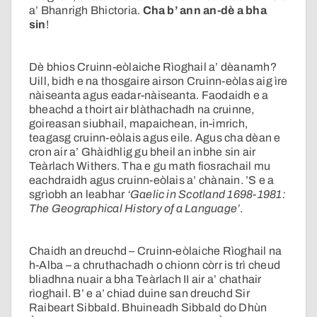
a’ Bhanrigh Bhictoria.
Cha b’ ann an-dè a bha
sin
!
Dè bhios Cruinn-eòlaiche Rìoghail a’ dèanamh?
Uill, bidh e na thosgaire airson Cruinn-eòlas aig ìre
nàiseanta agus eadar-nàiseanta. Faodaidh e a
bheachd a thoirt air blàthachadh na cruinne,
goireasan siubhail, mapaichean, in-imrich,
teagasg cruinn-eòlais agus eile. Agus cha dèan e
cron air a’ Ghàidhlig gu bheil an inbhe sin air
Teàrlach Withers. Tha e gu math fiosrachail mu
eachdraidh agus cruinn-eòlais a’ chànain. ’S e a
sgrìobh an leabhar
‘Gaelic in Scotland 1698-1981:
The Geographical History of a Language’
.
Chaidh an dreuchd – Cruinn-eòlaiche Rìoghail na
h-Alba – a chruthachadh o chionn còrr is trì cheud
bliadhna nuair a bha Teàrlach II air a’ chathair
rìoghail. B’ e a’ chiad duine san dreuchd Sir
Raibeart Sibbald. Bhuineadh Sibbald do Dhùn