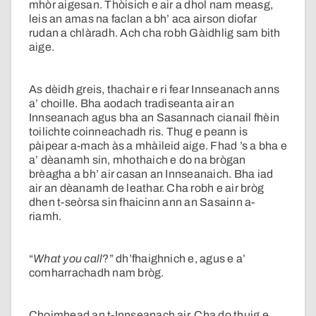
mhòr aigesan. Thòisich e air a dhol nam measg,
leis an amas na faclan a bh’ aca airson diofar
rudan a chlàradh. Ach cha robh Gàidhlig sam bith
aige.
As dèidh greis, thachair e ri fear Innseanach anns
a’ choille. Bha aodach tradiseanta air an
Innseanach agus bha an Sasannach cianail fhèin
toilichte coinneachadh ris. Thug e peann is
pàipear a-mach às a mhàileid aige. Fhad ’s a bha e
a’ dèanamh sin, mhothaich e do na brògan
brèagha a bh’ air casan an Innseanaich. Bha iad
air an dèanamh de leathar. Cha robh e air bròg
dhen t-seòrsa sin fhaicinn ann an Sasainn a-
riamh.
“
What you call
?” dh’fhaighnich e, agus e a’
comharrachadh nam bròg.
Choimhead an t-Innseanach air. Cha do thuig e