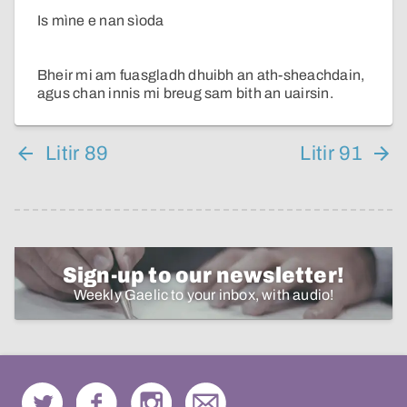
Is mìne e nan sìoda
Bheir mi am fuasgladh dhuibh an ath-sheachdain,
agus chan innis mi breug sam bith an uairsin.
Litir 89
Litir 91
Sign-up to our newsletter!
Weekly Gaelic to your inbox, with audio!