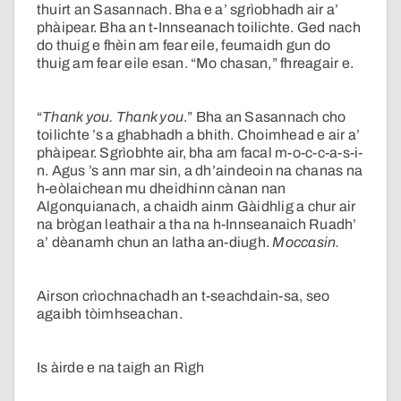
thuirt an Sasannach. Bha e a’ sgrìobhadh air a’
phàipear. Bha an t-Innseanach toilichte. Ged nach
do thuig e fhèin am fear eile, feumaidh gun do
thuig am fear eile esan. “Mo chasan,” fhreagair e.
“
Thank you. Thank you
.” Bha an Sasannach cho
toilichte ’s a ghabhadh a bhith. Choimhead e air a’
phàipear. Sgrìobhte air, bha am facal m-o-c-c-a-s-i-
n. Agus ’s ann mar sin, a dh’aindeoin na chanas na
h-eòlaichean mu dheidhinn cànan nan
Algonquianach, a chaidh ainm Gàidhlig a chur air
na brògan leathair a tha na h-Innseanaich Ruadh’
a’ dèanamh chun an latha an-diugh.
Moccasin.
Airson crìochnachadh an t-seachdain-sa, seo
agaibh tòimhseachan.
Is àirde e na taigh an Rìgh