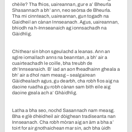
chèile? Tha fhios, uaireannan, gur e a’ Bheurla
Shasannach a bh’ ann, neo seòrsa de Bheurla.
Tha mi cinnteach, uaireannan, gun togadh na
Gaidheil an cànan Innseanach. Agus, uaireannan,
bhiodh na h-Innseanaich ag ionnsachadh na
Gàidhlig.
Chithear sin bhon sgeulachd a leanas. Ann an
sgìre iomallach anns na beanntan, a bh’ air a
cuairteachadh le coille, bha treubh de
dh’Innseanaich. B’ iad an aon fheadhainn gheala a
bh’ air a dhol nam measg – sealgairean
Gàidhealach agus, gu dearbh, cha robh fios aig na
daoine ruadha gu robh cànan sam bith eile aig
daoine geala ach a’ Ghàidhlig.
Latha a bha seo, nochd Sasannach nam measg.
Bha e glè dhèidheil air dòighean tradiseanta nan
Innseanach. Cha robh mòran aig an àm a bha a’
toirt for air gnothaichean mar sin, ach bha ùidh