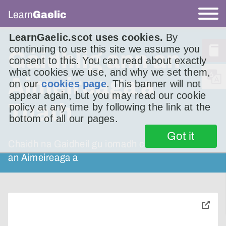
Learn
Gaelic
LearnGaelic.scot uses cookies.
By
continuing to use this site we assume you
Gàidhlig ann an
consent to this. You can read about exactly
what cookies we use, and why we set them,
Aimeireaga a
on our
cookies page
. This banner will not
appear again, but you may read our cookie
Tuath
policy at any time by following the link at the
bottom of all our pages.
Got it
Chaidh na Gaidheil gu iomadh cheàrnaidh ann
an Aimeireaga a
toggle
pop-
over