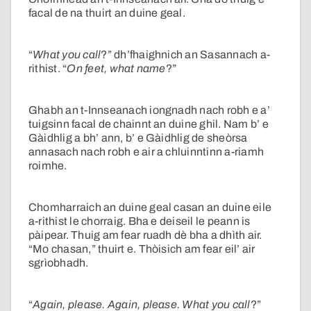
facal de na thuirt an duine geal.
“
What you call
?” dh’fhaighnich an Sasannach a-
rithist. “
On feet, what name
?”
Ghabh an t-Innseanach iongnadh nach robh e a’
tuigsinn facal de chainnt an duine ghil. Nam b’ e
Gàidhlig a bh’ ann, b’ e Gàidhlig de sheòrsa
annasach nach robh e air a chluinntinn a-riamh
roimhe.
Chomharraich an duine geal casan an duine eile
a-rithist le chorraig. Bha e deiseil le peann is
pàipear. Thuig am fear ruadh dè bha a dhìth air.
“Mo chasan,” thuirt e. Thòisich am fear eil’ air
sgrìobhadh.
“
Again, please. Again, please. What you call
?”