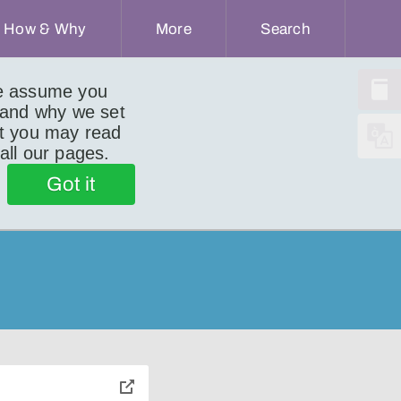
How & Why
More
Search
we assume you
 and why we set
ut you may read
 all our pages.
Got it
toggle