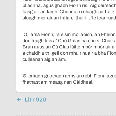
bliadhna, agus ghabh Fionn ris. Aig deireadh
faisg air an taigh. Chunnaic i sluagh air trài
sluagh mòr air an tràigh,’ thuirt i, ‘le fear ru
‘O,’ arsa Fionn, ‘ʼs e sin mo laoich, an Fhèi
don tràigh leis a’ Chù Ghlas na chois. Chuir a
Bran agus an Cù Glas fàilte mhòr mhòr air a 
a chaidh a thilgeil don mhuir nuair a bha Fi
cuileanan aig an àm.
ʼS iomadh gnothach anns an robh Fionn agu
fhathast am measg nan Gàidheal.
Litir 920