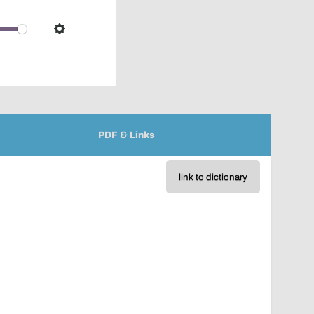
pop-
over
audio
Settings
player
PDF & Links
link to dictionary