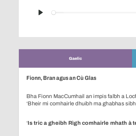
Play
Gaelic
Fionn, Bran agus an Cù Glas
Bha Fionn MacCumhail an impis falbh a Loch
‘Bheir mi comhairle dhuibh ma ghabhas sibh i
‘
Is tric a gheibh Rìgh comhairle mhath à