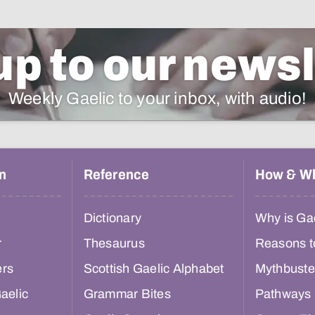
up to our newsl
Weekly Gaelic to your inbox, with audio!
n
Reference
How & W
Dictionary
Why is Gae
r
Thesaurus
Reasons t
ers
Scottish Gaelic Alphabet
Mythbuste
aelic
Grammar Bites
Pathways