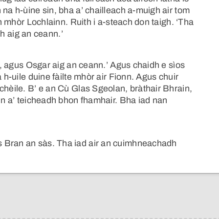
 na h-ùine sin, bha a’ chailleach a-muigh air tom
gh mhòr Lochlainn. Ruith i a-steach don taigh. ‘Tha
adh aig an ceann.’
nn, agus Osgar aig an ceann.’ Agus chaidh e sìos
 h-uile duine fàilte mhòr air Fionn. Agus chuir
chèile. B’ e an Cù Glas Sgeolan, bràthair Bhrain,
onn a’ teicheadh bhon fhamhair. Bha iad nan
s Bran an sàs. Tha iad air an cuimhneachadh