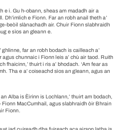
h e i. Gu h-obann, sheas am madadh air a
. Dh’imlich e Fionn. Far an robh anail theth a’
sge-beòil slànachadh air. Chuir Fionn slabhraidh
hug e sìos an gleann e.
 ghlinne, far an robh bodach is cailleach a’
 agus chunnaic i Fionn leis a’ chù air taod. Ruith
h fhaicinn,’ thuirt i ris a’ bhodach. ‘Am fear as
amh. Tha e a’ coiseachd sìos an gleann, agus an
an Alba is Èirinn is Lochlann,’ thuirt am bodach,
– Fionn MacCumhail, agus slabhraidh òir Bhrain
ir Fionn.
hug iad cuireadh dha fuireach aca airson latha is