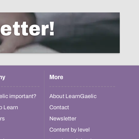
etter!
hy
More
lic important?
About LearnGaelic
o Learn
Contact
rs
Newsletter
Content by level