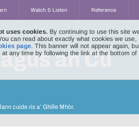
arn
Watch & Listen
Reference
ot uses cookies.
By continuing to use this site 
ACHAIDH
LITIR 921
 You can read about exactly what cookies we use,
okies page
. This banner will not appear again, b
 agus an Cù
 at any time by following the link at the bottom of
nn cuide ris a’ Ghille Mhòr.