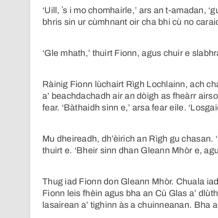
‘Uill, ʼs i mo chomhairle,’ ars an t-amadan, ‘g
bhris sin ur cùmhnant oir cha bhi cù no carai
‘Gle mhath,’ thuirt Fionn, agus chuir e slabh
Ràinig Fionn lùchairt Rìgh Lochlainn, ach cha
a’ beachdachadh air an dòigh as fheàrr airso
fear. ‘Bàthaidh sinn e,’ arsa fear eile. ‘Losgai
Mu dheireadh, dh’èirich an Rìgh gu chasan. ‘
thuirt e. ‘Bheir sinn dhan Gleann Mhòr e, agus
Thug iad Fionn don Gleann Mhòr. Chuala iad 
Fionn leis fhèin agus bha an Cù Glas a’ dlùt
lasairean a’ tighinn às a chuinneanan. Bha 