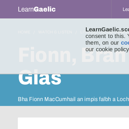
Learn
Gaelic
Le
LearnGaelic.sc
HOME
WATCH & LISTEN
LITIR DO LUCHD-IONNS
consent to this.
them, on our
co
Fionn, Bran
our cookie policy
Glas
Bha Fionn MacCumhail an impis falbh a Lochla