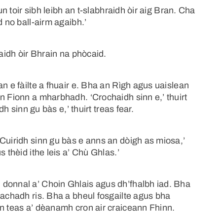
un toir sibh leibh an t-slabhraidh òir aig Bran. Cha
d no ball-airm agaibh.’
raidh òir Bhrain na phòcaid.
n e fàilte a fhuair e. Bha an Rìgh agus uaislean
n Fionn a mharbhadh. ‘Crochaidh sinn e,’ thuirt
dh sinn gu bàs e,’ thuirt treas fear.
Cuiridh sinn gu bàs e anns an dòigh as miosa,’
 thèid ithe leis a’ Chù Ghlas.’
donnal a’ Choin Ghlais agus dh’fhalbh iad. Bha
hachadh ris. Bha a bheul fosgailte agus bha
an teas a’ dèanamh cron air craiceann Fhinn.