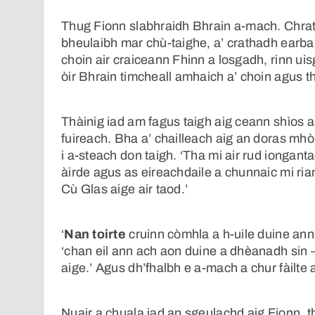
Thug Fionn slabhraidh Bhrain a-mach. Chrat
bheulaibh mar chù-taighe, a’ crathadh earball
choin air craiceann Fhinn a losgadh, rinn ui
òir Bhrain timcheall amhaich a’ choin agus t
Thàinig iad am fagus taigh aig ceann shìos a’
fuireach. Bha a’ chailleach aig an doras mhòr
i a-steach don taigh. ‘Tha mi air rud iongantac
àirde agus as eireachdaile a chunnaic mi ri
Cù Glas aige air taod.’
‘
Nan toirte
cruinn còmhla a h-uile duine ann 
‘chan eil ann ach aon duine a dhèanadh sin 
aige.’ Agus dh’fhalbh e a-mach a chur fàilte a
Nuair a chuala iad an sgeulachd aig Fionn, t