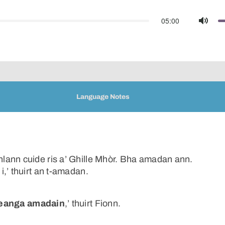
05:00
Mute
Language Notes
lann cuide ris a’ Ghille Mhòr. Bha amadan ann.
,’ thuirt an t-amadan.
 teanga amadain
,’ thuirt Fionn.