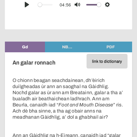
audio
04:56
Play
Mute
Settings
player
Gd
NB…
PDF
link to dictionary
An galar ronnach
O chionn beagan seachdainean, dh’èirich
duilgheadas ùr ann an saoghal na Gàidhlig.
Nochd galar as ùr ann am Breatainn, galar a tha a’
bualadh air beathaichean ladhrach. Ann am
Beurla, canaidh iad “
Foot and Mouth Disease
” ris.
Ach dè bha sinne, a tha ag obair anns na
meadhanan Gàidhlig, a’ dol a ghabhail air?
Ann an Gàidhlig na h-Eireann, canaidh iad “galar