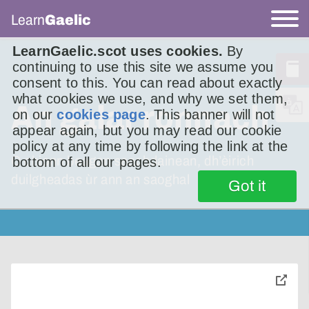
Learn
Gaelic
LearnGaelic.scot uses cookies.
By
continuing to use this site we assume you
consent to this. You can read about exactly
what cookies we use, and why we set them,
An galar ronnach
on our
cookies page
. This banner will not
appear again, but you may read our cookie
policy at any time by following the link at the
O chionn beagan seachdainean, dh’èirich
bottom of all our pages.
duilgheadas ùr ann an saoghal
Got it
toggle
pop-
over