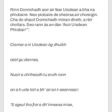
Rinn Donnchadh aoir air fear Uisdean a bha na
phìobaire. Neo pìobaire de sheòrsa air choreigin.
Cha do shaoil Donnchadh mòran dheth, a rèir
choltais. Seo rann às an dàn “Aoir Uisdean
Phìobair’”:
Ciamar a nì Uisdean òg dhuibh
ceòl gu dannsa,
Nuair a chìtheadh tu sruth ronn
on a h-uile toll a bh’ air an t-seannsair:
’S sgeul tha fìor a dh’innseas mise,