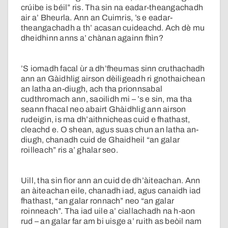
crúibe is béil” ris. Tha sin na eadar-theangachadh
air a’ Bheurla. Ann an Cuimris, ’s e eadar-
theangachadh a th’ acasan cuideachd. Ach dè mu
dheidhinn anns a’ chànan againn fhìn?
’S iomadh facal ùr a dh’fheumas sinn cruthachadh
ann an Gàidhlig airson dèiligeadh ri gnothaichean
an latha an-diugh, ach tha prionnsabal
cudthromach ann, saoilidh mi – ’s e sin, ma tha
seann fhacal neo abairt Ghàidhlig ann airson
rudeigin, is ma dh’aithnicheas cuid e fhathast,
cleachd e. O shean, agus suas chun an latha an-
diugh, chanadh cuid de Ghaidheil “an galar
roilleach” ris a’ ghalar seo.
Uill, tha sin fìor ann an cuid de dh’àiteachan. Ann
an àiteachan eile, chanadh iad, agus canaidh iad
fhathast, “an galar ronnach” neo “an galar
roinneach”. Tha iad uile a’ ciallachadh na h-aon
rud – an galar far am bi uisge a’ ruith as beòil nam