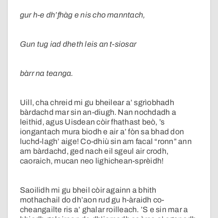
gur h-e dh’fhàg e nis cho manntach,
Gun tug iad dheth leis an t-siosar
bàrr na teanga.
Uill, cha chreid mi gu bheilear a’ sgrìobhadh
bàrdachd mar sin an-diugh. Nan nochdadh a
leithid, agus Uisdean còir fhathast beò, ’s
iongantach mura biodh e air a’ fòn sa bhad don
luchd-lagh’ aige! Co-dhiù sin am facal “ronn” ann
am bàrdachd, ged nach eil sgeul air crodh,
caoraich, mucan neo lighichean-sprèidh!
Saoilidh mi gu bheil còir againn a bhith
mothachail do dh’aon rud gu h-àraidh co-
cheangailte ris a’ ghalar roilleach. ’S e sin mar a