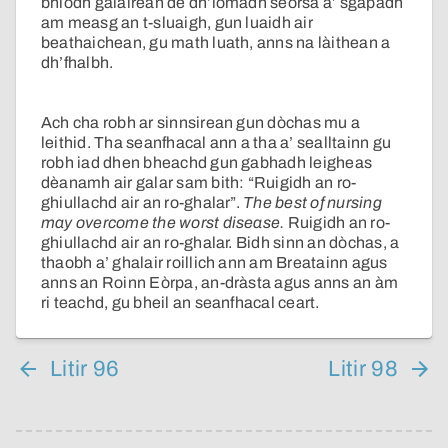
bhiodh galairean de dh’iomadh seòrsa a’ sgapadh
am measg an t-sluaigh, gun luaidh air
beathaichean, gu math luath, anns na làithean a
dh’fhalbh.
Ach cha robh ar sinnsirean gun dòchas mu a
leithid. Tha seanfhacal ann a tha a’ sealltainn gu
robh iad dhen bheachd gun gabhadh leigheas
dèanamh air galar sam bith: “Ruigidh an ro-
ghiullachd air an ro-ghalar”.
The best of nursing
may overcome the worst disease.
Ruigidh an ro-
ghiullachd air an ro-ghalar. Bidh sinn an dòchas, a
thaobh a’ ghalair roillich ann am Breatainn agus
anns an Roinn Eòrpa, an-dràsta agus anns an àm
ri teachd, gu bheil an seanfhacal ceart.
Litir 96
Litir 98