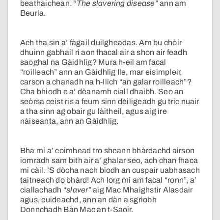
beathaichean. “
The slavering disease
” ann am
Beurla.
Ach tha sin a’ fàgail duilgheadas. Am bu chòir
dhuinn gabhail ri aon fhacal air a shon air feadh
saoghal na Gàidhlig? Mura h-eil am facal
“roilleach” ann an Gàidhlig Ile, mar eisimpleir,
carson a chanadh na h-Ilich “an galar roilleach”?
Cha bhiodh e a’ dèanamh ciall dhaibh. Seo an
seòrsa ceist ris a feum sinn dèiligeadh gu tric nuair
a tha sinn ag obair gu làitheil, agus aig ìre
nàiseanta, ann an Gàidhlig.
Bha mi a’ coimhead tro sheann bhàrdachd airson
iomradh sam bith air a’ ghalar seo, ach chan fhaca
mi càil. ’S dòcha nach biodh an cuspair uabhasach
taitneach do bhàrd! Ach lorg mi am facal “ronn”, a’
ciallachadh “
slaver
” aig Mac Mhaighstir Alasdair
agus, cuideachd, ann an dàn a sgrìobh
Donnchadh Bàn Mac an t-Saoir.