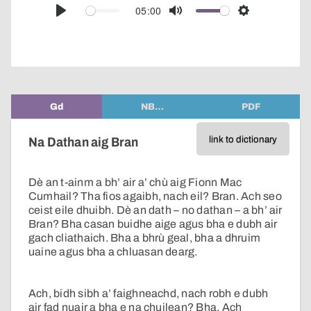
audio
05:00
Play
Mute
Settings
player
Gd
NB…
PDF
link to dictionary
Na Dathan aig Bran
Dè an t-ainm a bh’ air a’ chù aig Fionn Mac
Cumhail? Tha fios agaibh, nach eil? Bran. Ach seo
ceist eile dhuibh. Dè an dath – no dathan – a bh’ air
Bran? Bha casan buidhe aige agus bha e dubh air
gach cliathaich. Bha a bhrù geal, bha a dhruim
uaine agus bha a chluasan dearg.
Ach, bidh sibh a’ faighneachd, nach robh e dubh
air fad nuair a bha e na chuilean? Bha. Ach