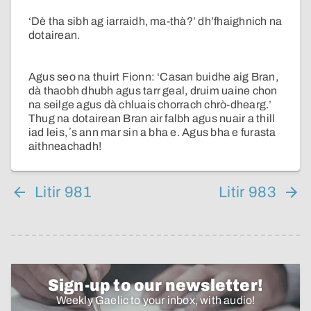
‘Dè tha sibh ag iarraidh, ma-thà?’ dh’fhaighnich na
dotairean.
Agus seo na thuirt Fionn: ‘Casan buidhe aig Bran,
dà thaobh dhubh agus tarr geal, druim uaine chon
na seilge agus dà chluais chorrach chrò-dhearg.’
Thug na dotairean Bran air falbh agus nuair a thill
iad leis, ʼs ann mar sin a bha e. Agus bha e furasta
aithneachadh!
Litir 981
Litir 983
Sign-up to our newsletter!
Weekly Gaelic to your inbox, with audio!