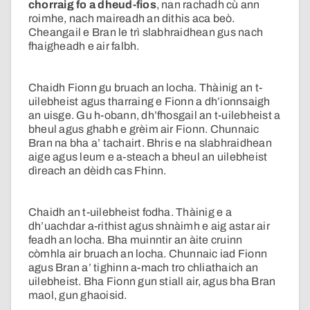
chorraig fo a dheud-fios
, nan rachadh cù ann
roimhe, nach maireadh an dithis aca beò.
Cheangail e Bran le trì slabhraidhean gus nach
fhaigheadh e air falbh.
Chaidh Fionn gu bruach an locha. Thàinig an t-
uilebheist agus tharraing e Fionn a dh’ionnsaigh
an uisge. Gu h-obann, dh’fhosgail an t-uilebheist a
bheul agus ghabh e grèim air Fionn. Chunnaic
Bran na bha a’ tachairt. Bhris e na slabhraidhean
aige agus leum e a-steach a bheul an uilebheist
dìreach an dèidh cas Fhinn.
Chaidh an t-uilebheist fodha. Thàinig e a
dh’uachdar a-rithist agus shnàimh e aig astar air
feadh an locha. Bha muinntir an àite cruinn
còmhla air bruach an locha. Chunnaic iad Fionn
agus Bran a’ tighinn a-mach tro chliathaich an
uilebheist. Bha Fionn gun stiall air, agus bha Bran
maol, gun ghaoisid.