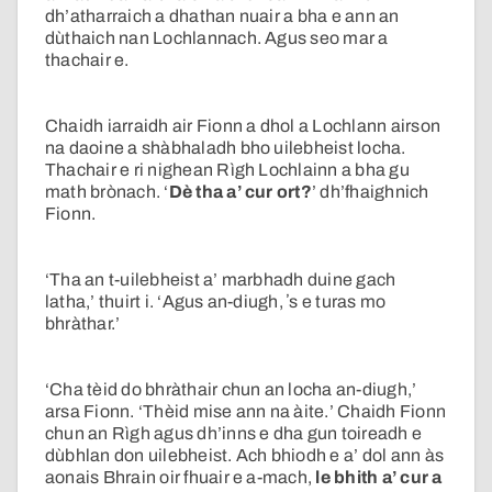
dh’atharraich a dhathan nuair a bha e ann an
dùthaich nan Lochlannach. Agus seo mar a
thachair e.
Chaidh iarraidh air Fionn a dhol a Lochlann airson
na daoine a shàbhaladh bho uilebheist locha.
Thachair e ri nighean Rìgh Lochlainn a bha gu
math brònach. ‘
Dè tha a’ cur ort?
’ dh’fhaighnich
Fionn.
‘Tha an t-uilebheist a’ marbhadh duine gach
latha,’ thuirt i. ‘Agus an-diugh, ʼs e turas mo
bhràthar.’
‘Cha tèid do bhràthair chun an locha an-diugh,’
arsa Fionn. ‘Thèid mise ann na àite.’ Chaidh Fionn
chun an Rìgh agus dh’inns e dha gun toireadh e
dùbhlan don uilebheist. Ach bhiodh e a’ dol ann às
aonais Bhrain oir fhuair e a-mach,
le
bhith a’ cur a