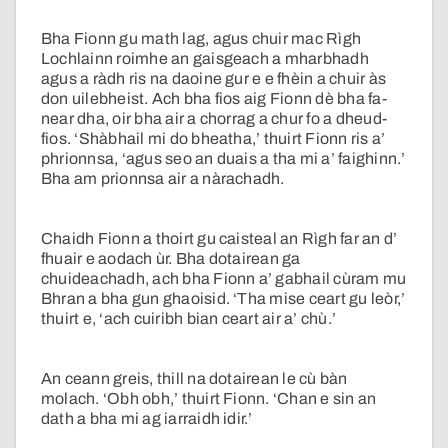
Bha Fionn gu math lag, agus chuir mac Rìgh
Lochlainn roimhe an gaisgeach a mharbhadh
agus a ràdh ris na daoine gur e e fhèin a chuir às
don uilebheist. Ach bha fios aig Fionn dè bha fa-
near dha, oir bha air a chorrag a chur fo a dheud-
fios. ‘Shàbhail mi do bheatha,’ thuirt Fionn ris a’
phrionnsa, ‘agus seo an duais a tha mi a’ faighinn.’
Bha am prionnsa air a nàrachadh.
Chaidh Fionn a thoirt gu caisteal an Rìgh far an d’
fhuair e aodach ùr. Bha dotairean ga
chuideachadh, ach bha Fionn a’ gabhail cùram mu
Bhran a bha gun ghaoisid. ‘Tha mise ceart gu leòr,’
thuirt e, ‘ach cuiribh bian ceart air a’ chù.’
An ceann greis, thill na dotairean le cù bàn
molach. ‘Obh obh,’ thuirt Fionn. ‘Chan e sin an
dath a bha mi ag iarraidh idir.’