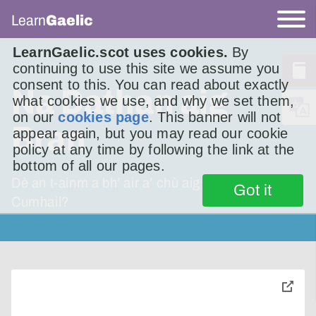
Learn
Gaelic
LearnGaelic.scot uses cookies.
By
continuing to use this site we assume you
consent to this. You can read about exactly
Na Dathan aig
what cookies we use, and why we set them,
on our
cookies page
. This banner will not
Bran
appear again, but you may read our cookie
policy at any time by following the link at the
bottom of all our pages.
Dè an t-ainm a bh’ air a’ chù aig Fionn Mac
Got it
Cumhail?
toggle
pop-
over