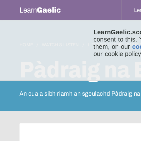
Learn
Gaelic
Le
LearnGaelic.sc
consent to this.
HOME
WATCH & LISTEN
LITIR DO LUCHD-IONNS
them, on our
co
our cookie policy
Pàdraig na 
An cuala sibh riamh an sgeulachd Pàdraig n