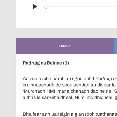
Play
Gaelic
Pàdraig na Beinne (1)
An cuala sibh riamh an sgeulachd
Pàdraig n
cruinneachadh de sgeulachdan traidiseanta
‘Murchadh HMI’ mar a chanadh daoine ris. ʼS 
aithris le sàr-Ghàidheal. Nì mi mo dhìcheall 
Bha fear ann uaireigin aig an robh tuathana