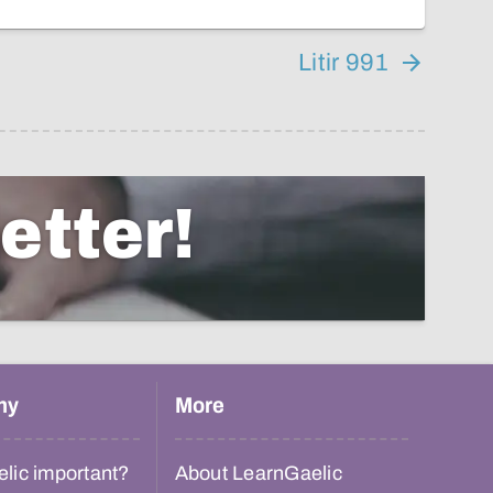
Litir 991
etter!
hy
More
lic important?
About LearnGaelic