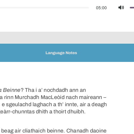
05:00
Mute
Language Notes
a Beinne
? Tha i a’ nochdadh ann an
 a rinn Murchadh MacLeòid nach maireann –
e sgeulachd laghach a th’ innte, air a deagh
geàrr-chunntas dhith a thoirt dhuibh.
s beag air cliathaich beinne. Chanadh daoine