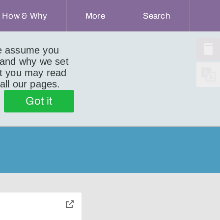
How & Why
More
Search
we assume you
 and why we set
ut you may read
 all our pages.
Got it
toggle
pop-