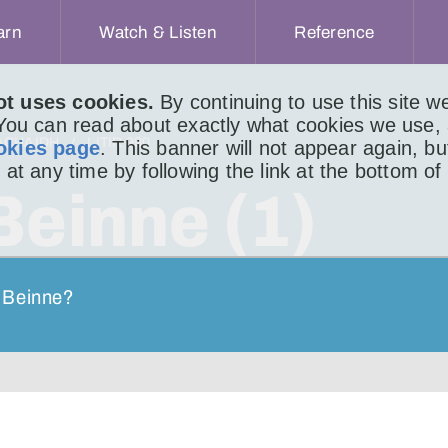
arn
Watch & Listen
Reference
ot uses cookies.
By continuing to use this site 
 You can read about exactly what cookies we use,
ACHAIDH
LITIR 990
okies page
. This banner will not appear again, b
 at any time by following the link at the bottom of
Beinne (1)
a Beinne?