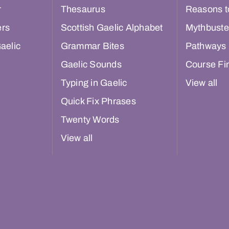
r
Thesaurus
Reasons t
ers
Scottish Gaelic Alphabet
Mythbuste
aelic
Grammar Bites
Pathways
Gaelic Sounds
Course Fi
Typing in Gaelic
View all
Quick Fix Phrases
Twenty Words
View all