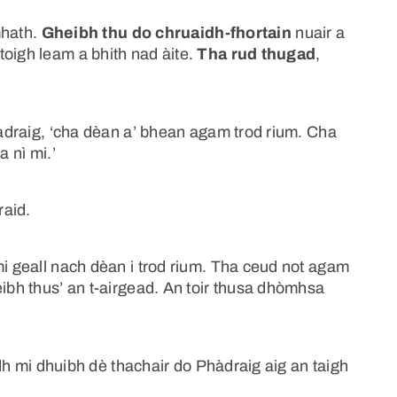
 mhath.
Gheibh thu do chruaidh-fhortain
nuair a
toigh leam a bhith nad àite.
Tha rud thugad
,
 Pàdraig, ‘cha dèan a’ bhean agam trod rium. Cha
a nì mi.’
raid.
mi geall nach dèan i trod rium. Tha ceud not agam
eibh thus’ an t-airgead. An toir thusa dhòmhsa
sidh mi dhuibh dè thachair do Phàdraig aig an taigh