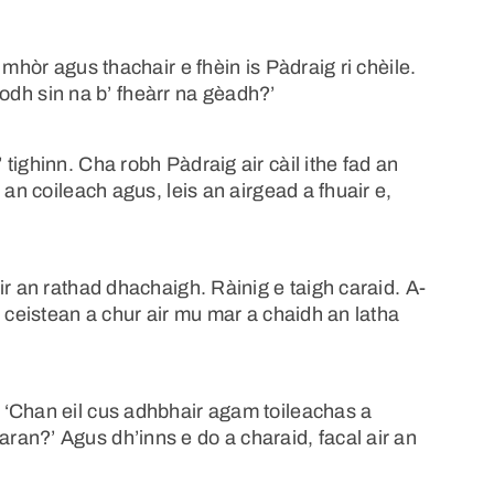
 mhòr agus thachair e fhèin is Pàdraig ri chèile.
biodh sin na b’ fheàrr na gèadh?’
tighinn. Cha robh Pàdraig air càil ithe fad an
 an coileach agus, leis an airgead a fhuair e,
ir an rathad dhachaigh. Ràinig e taigh caraid. A-
r ceistean a chur air mu mar a chaidh an latha
 ‘Chan eil cus adhbhair agam toileachas a
an?’ Agus dh’inns e do a charaid, facal air an