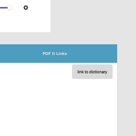
over
audio
Settings
player
PDF & Links
link to dictionary