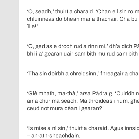
‘O, seadh,’ thuirt a charaid. ‘Chan eil sin ro
chluinneas do bhean mar a thachair. Cha bu 
ʼille!’
‘O, ged as e droch rud a rinn mi,’ dh’aidich
bhi i a’ gearan uair sam bith mu rud sam bith 
‘Tha sin doirbh a chreidsinn,’ fhreagair a cha
‘Glè mhath, ma-thà,’ arsa Pàdraig. ‘Cuiridh 
air a chur ma seach. Ma throideas i rium, gh
ceud not mura dèan i gearan?’
‘Is mise a nì sin,’ thuirt a charaid. Agus inn
– an-ath-sheachdain.