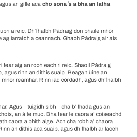
agus an gille aca
cho sona ʼs a bha an latha
ubh a reic. Dh’fhalbh Pàdraig don bhaile mhòr
e ag iarraidh a ceannach. Ghabh Pàdraig air ais
ri fear aig an robh each ri reic. Shaoil Pàdraig
ò, agus rinn an dithis suaip. Beagan ùine an
uc mhòr reamhar. Rinn iad còrdadh, agus dh’fhalbh
har. Agus – tuigidh sibh – cha b’ fhada gus an
chois, an àite muc. Bha fear le caora a’ coiseachd
th caora a bhith aige. Ach cha robh a’ chaora
 Rinn an dithis aca suaip, agus dh’fhalbh ar laoch