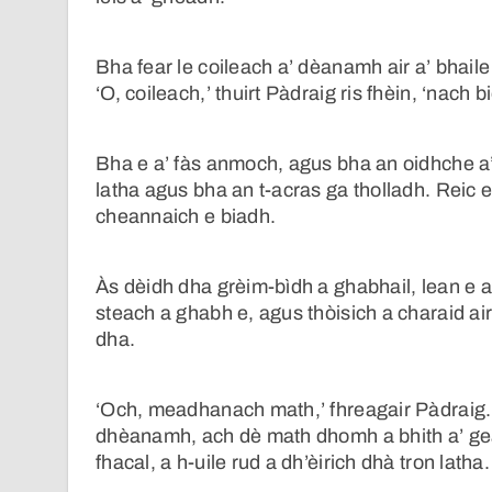
Bha fear le coileach a’ dèanamh air a’ bhaile
‘O, coileach,’ thuirt Pàdraig ris fhèin, ‘nach 
Bha e a’ fàs anmoch, agus bha an oidhche a’ 
latha agus bha an t-acras ga tholladh. Reic e
cheannaich e biadh.
Às dèidh dha grèim-bìdh a ghabhail, lean e a
steach a ghabh e, agus thòisich a charaid ai
dha.
‘Och, meadhanach math,’ fhreagair Pàdraig.
dhèanamh, ach dè math dhomh a bhith a’ gear
fhacal, a h-uile rud a dh’èirich dhà tron latha.