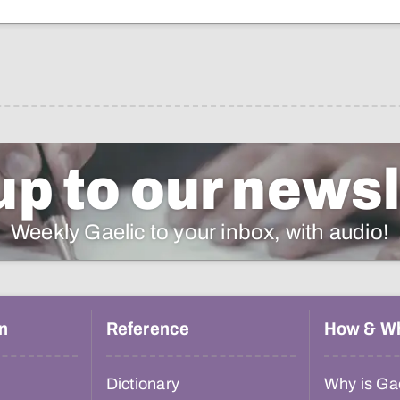
up to our newsl
Weekly Gaelic to your inbox, with audio!
n
Reference
How & W
Dictionary
Why is Gae