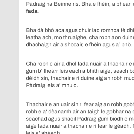
Pàdraig na Beinne ris. Bha e fhèin, a bhean 
fada
.
Bha dà bhò aca agus chuir iad romhpa tè dhi
leatha ach, mo thruaighe, cha robh aon duin
dhachaigh air a shocair, e fhèin agus a’ bhò.
Cha robh e air a dhol fada nuair a thachair e 
gum b’ fheàrr leis each a bhith aige, seach b
dèidh sin, thachair e ri duine aig an robh m
Pàdraig leis a’ mhuic.
Thachair e an uair sin ri fear aig an robh gob
robh e a’ dèanamh air an taigh le gobhar na 
seachad agus shaoil Pàdraig gum biodh e ma
aige fada nuair a thachair e ri fear le gèadh.
leis a’ ghèadh.