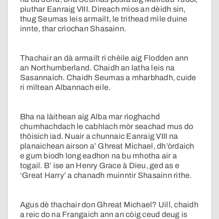
piuthar Eanraig VIII. Dìreach mìos an dèidh sin,
thug Seumas leis armailt, le trithead mìle duine
innte, thar crìochan Shasainn.
Thachair an dà armailt ri chèile aig Flodden ann
an Northumberland. Chaidh an latha leis na
Sasannaich. Chaidh Seumas a mharbhadh, cuide
ri mìltean Albannach eile.
Bha na làithean aig Alba mar rìoghachd
chumhachdach le cabhlach mòr seachad mus do
thòisich iad. Nuair a chunnaic Eanraig VIII na
planaichean airson a’ Ghreat Michael, dh’òrdaich
e gum biodh long eadhon na bu mhotha air a
togail. B’ ise an Henry Grace à Dieu, ged as e
‘Great Harry’ a chanadh muinntir Shasainn rithe.
Agus dè thachair don Ghreat Michael? Uill, chaidh
a reic do na Frangaich ann an còig ceud deug is