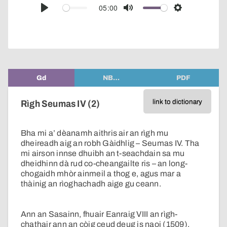
audio
05:00
Play
Mute
Settings
player
Gd
NB…
PDF
link to dictionary
Rìgh Seumas IV (2)
Bha mi a’ dèanamh aithris air an rìgh mu
dheireadh aig an robh Gàidhlig – Seumas IV. Tha
mi airson innse dhuibh an t-seachdain sa mu
dheidhinn dà rud co-cheangailte ris – an long-
chogaidh mhòr ainmeil a thog e, agus mar a
thàinig an rìoghachadh aige gu ceann.
Ann an Sasainn, fhuair Eanraig VIII an rìgh-
chathair ann an còig ceud deug is naoi (1509).