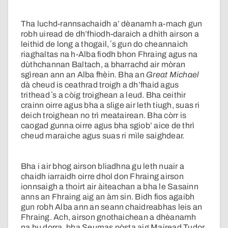
Tha luchd-rannsachaidh a’ dèanamh a-mach gun
robh uiread de dh’fhiodh-daraich a dhìth airson a
leithid de long a thogail, ʼs gun do cheannaich
riaghaltas na h-Alba fiodh bhon Fhraing agus na
dùthchannan Baltach, a bharrachd air mòran
sgìrean ann an Alba fhèin. Bha an
Great Michael
dà cheud is ceathrad troigh a dh’fhaid agus
trithead ʼs a còig troighean a leud. Bha ceithir
crainn oirre agus bha a slige air leth tiugh, suas ri
deich troighean no trì meatairean. Bha còrr is
caogad gunna oirre agus bha sgiob’ aice de thrì
cheud maraiche agus suas ri mìle saighdear.
Bha i air bhog airson bliadhna gu leth nuair a
chaidh iarraidh oirre dhol don Fhraing airson
ionnsaigh a thoirt air àiteachan a bha le Sasainn
anns an Fhraing aig an àm sin. Bidh fios agaibh
gun robh Alba ann an seann chaidreabhas leis an
Fhraing. Ach, airson gnothaichean a dhèanamh
na bu dorra, bha Seumas pòsta aig Mairead Tudor,