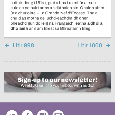
ceithir-deug (1514), ged a bha i ro mhòr airson
cuid de na puirt anns an dùthaich sin. Chaidh ainm
ùr a chur oirre – La Grande Nef d’Ecosse. Tha a’
chuid as motha de luchd-eachdraidh dhen
bheachd gun do leig na Frangaich leatha
a dhol a
dholaidh
ann am Brest sa Bhreatainn Bhig.
Litir 998
Litir 1000
Sign-up to our newsletter!
Weekly Gaelic to your inbox, with audio!