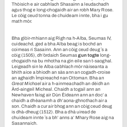
Thòisich e air cabhlach Shasainn a leudachadh
agus thog e long-chogaidh air an robh Mary Rose.
Le còig ceud tonna de chuideam innte, bha i gu
math mòr.
Bha glòir-mhiann aig Rìgh na h-Alba, Seumas IV,
cuideachd, ged a bha Alba beag is bochd an
coimeas ri Sasainn. Ann an còig ceud deug ʼs a
còig (1505), dh’òrdaich Seumas
gun togte
long-
chogaidh na bu mhotha na gin eile san t-saoghal.
Leigeadh sin le Alba cabhlach mòr nàiseanta a
bhith aice a bhiodh an sàs ann an cogadh-croise
an aghaidh Ìmpireachd nan Ottoman. Bha an
Great Michael
air a h-ainmeachadh an dèidh an
Àrd-aingeil Mìcheal. Chaidh a togail ann an
Newhaven faisg air Dùn Èideann ann an doc’ a
chaidh a dhèanamh a dh’aona-ghnothach air a
son. Chaidh a cur air bhog ann an còig ceud deug
is dhà-dheug (1512). Bha a dhà uiread de
chuideam innte ʼs a bh’ anns a’ Mhary Rose aig na
Sasannaich.