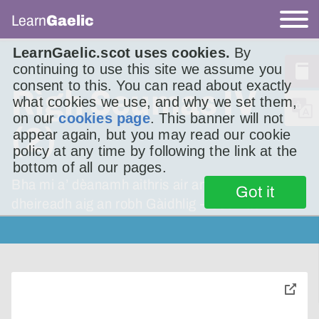
Learn
Gaelic
LearnGaelic.scot uses cookies.
By
continuing to use this site we assume you
consent to this. You can read about exactly
Rìgh Seumas IV
what cookies we use, and why we set them,
on our
cookies page
. This banner will not
(2)
appear again, but you may read our cookie
policy at any time by following the link at the
bottom of all our pages.
Bha mi a’ dèanamh aithris air an rìgh mu
Got it
dheireadh aig an robh Gàidhlig – Seumas IV.
toggle
pop-
over