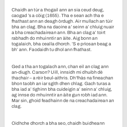
Chaidh an tùr a thogail ann an sia ceud deug,
caogad ’s a còig (1655). Tha e sean ach tha e
fhathast ann an deagh òrdugh. Air mullach an tùir
bha an clag. Bha na daoine a’ seinn a’ chluig nuair
a bha creachadairean ann. Bha an clag a’ toirt
rabhadh do mhuinntir an àite. Aig bonn an
togalaich, bha cealla dhorch. ’S e prìosan beag a
bh’ ann. Faodaidh tu dhol ann fhathast.
Ged a tha an togalach ann, chan eil an clag ann
an-diugh. Carson? Uill, innsidh mi dhuibh dè
thachair – a rèir beul-aithris. Dh’fhàs na fineachan
bhon taobh an iar sgìth dhen chlag. Gach turas a
bha iad a’ tighinn bha cuideigin a’ seinn a’ chluig,
ag innse do mhuinntir an àite gun robh iad ann.
Mar sin, ghoid feadhainn de na creachadairean an
clag.
Oidhche dhorch a bha seo, chaidh buidheann