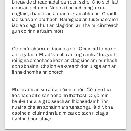
bheag de chreachadairean don sgìre. Choisich iad
anns an abhainn. Nuair a bha iad faisg air an
eaglais, chaidh iad a-mach às an abhainn. Chaidh
iad suas am bruthach. Ràinig iad an tùr. Shaoraich
iad an clag. Thuit an clag don làr. Tha mi cinnteach
gun do rinn e fuaim mòr!
Co-dhiù, chùm na daoine a dol. Chuir iad teine ris
an togalach. Fhad ’s a bha an togalach a’ losgadh,
roilig na creachadairean an clag sìos am bruthach
don abhainn. Chaidh e a-steach don uisge ann an
linne dhomhainn dhorch.
Bha e ann an sin airson ùine mhòir. Cò aige tha
fios nach eil e san abhainn fhathast. Oir, a rèir
beul-aithris, aig toiseach an fhicheadamh linn,
nuair a bha an abhainn a’ sruthadh gu làidir, bha
daoine a’ cluinntinn fuaim car coltach ri clag a’
tighinn bhon uisge.