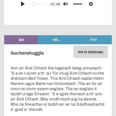
audio
03:48
Play
Mute
Settings
player
Gd
NB…
PDF
link to dictionary
Auchenshuggle
Ann an Àird Chlach tha togalach beag annasach.
’S e an t-ainm a th’ air Tùr-cluig Àird Chlach no
the
Ardclach Bell Tower
. Tha Àird Chlach eadar Inbhir
Narann agus Baile nan Granndach. Tha an tùr air
cnoc os cionn seann eaglais. Tha an eaglais ri
taobh Uisge Èireann. ’S e sgìre thorrach a th’ ann
an Àird Chlach. Bha crodh math aig na daoine.
Bha na fineachan à taobh an iar na Gàidhealtachd
a’ goid a’ chruidh.