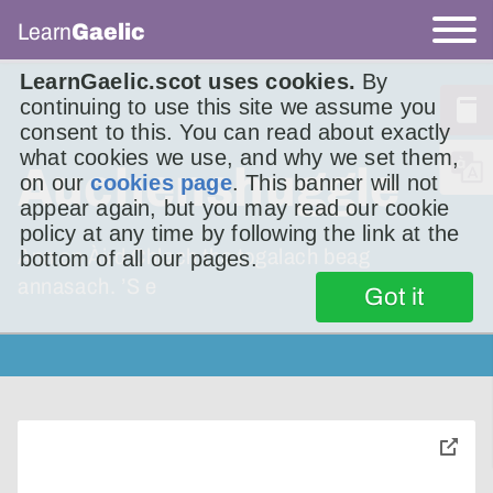
Learn
Gaelic
LearnGaelic.scot uses cookies.
By
continuing to use this site we assume you
consent to this. You can read about exactly
what cookies we use, and why we set them,
Auchenshuggle
on our
cookies page
. This banner will not
appear again, but you may read our cookie
policy at any time by following the link at the
Ann an Àird Chlach tha togalach beag
bottom of all our pages.
annasach. ’S e
Got it
toggle
pop-
over