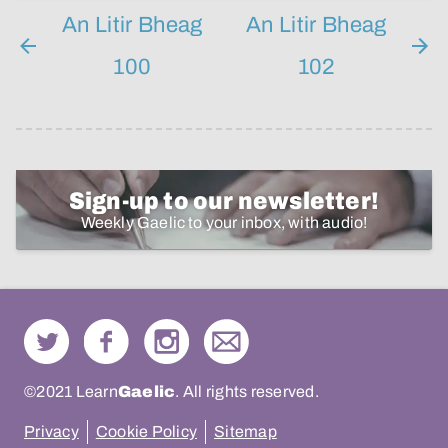
An Litir Bheag
An Litir Bheag
100
102
Sign-up to our newsletter!
Weekly Gaelic to your inbox, with audio!
©2021 Learn
Gaelic
. All rights reserved.
Privacy
Cookie Policy
Sitemap