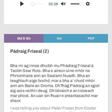
audio
03:28
Play
Mute
Settings
player
Gd & En
Gd
PDF
Pàdraig Friseal (2)
Bha mi ag innse dhuibh mu Phàdraig Friseal à
Taobh Sear Rois. Bha e airson ùine mhòr na
Phrìomhaire ann an Sealann Nuadh. Bha an
teaghlach aige bochd, mar a bha a’ chuid mhòr
ann am Baile an Droma. Dh’fhàg Pàdraig an sgoil
aig aois ceithir-deug. Dh’obraich e an toiseach
mar phost. An uair sin fhuair e preantasachd mar
shaor.
I was telling you about Peter Fraser from Easter