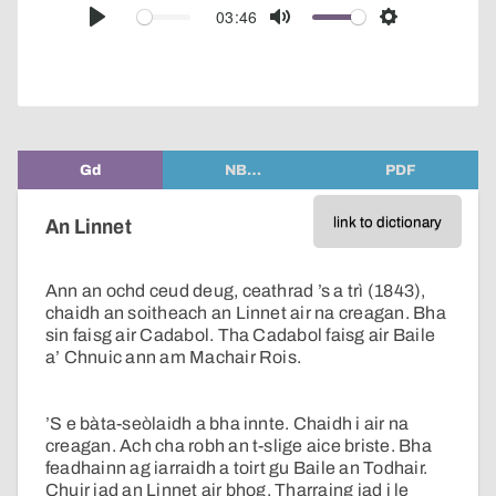
audio
03:46
Play
Mute
Settings
player
Gd
NB…
PDF
link to dictionary
An Linnet
Ann an ochd ceud deug, ceathrad ’s a trì (1843),
chaidh an soitheach an Linnet air na creagan. Bha
sin faisg air Cadabol. Tha Cadabol faisg air Baile
a’ Chnuic ann am Machair Rois.
’S e bàta-seòlaidh a bha innte. Chaidh i air na
creagan. Ach cha robh an t-slige aice briste. Bha
feadhainn ag iarraidh a toirt gu Baile an Todhair.
Chuir iad an Linnet air bhog. Tharraing iad i le