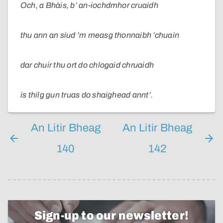
Och, a Bhàis, b’ an-iochdmhor cruaidh
thu ann an siud ’m measg thonnaibh ’chuain
dar chuir thu ort do chlogaid chruaidh
is thilg gun truas do shaighead annt’.
An Litir Bheag
An Litir Bheag
140
142
Sign-up to our newsletter!