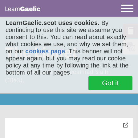
Learn
Gaelic
LearnGaelic.scot uses cookies.
By
continuing to use this site we assume you
consent to this. You can read about exactly
what cookies we use, and why we set them,
The Linnet
on our
cookies page
. This banner will not
appear again, but you may read our cookie
policy at any time by following the link at the
Ann an ochd ceud deug, ceathrad ’s a trì
bottom of all our pages.
(1843),
Got it
toggle
pop-
over