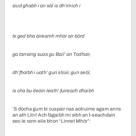
siud ghabh i an sàl is dh’imich i
Is ged bha àireamh mhòr air bòrd
ga tarraing suas gu Bail’ an Todhair,
dh’fhalbh i uath’ gun stiùir, gun seòl,
is cha bu deòin leath’ fuireach dhaibh
’S dòcha gum bi cuspair nas aotruime agam anns
an ath Litir! Ach
fàgaibh mi sibh an t-seachdain
seo le rann eile bhon “Linnet Mhòr”: