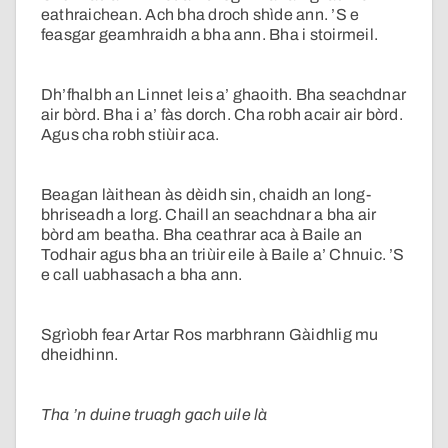
eathraichean. Ach bha droch shìde ann. ’S e
feasgar geamhraidh a bha ann. Bha i stoirmeil.
Dh’fhalbh an Linnet leis a’ ghaoith. Bha seachdnar
air bòrd. Bha i a’ fàs dorch. Cha robh acair air bòrd.
Agus cha robh stiùir aca.
Beagan làithean às dèidh sin, chaidh an long-
bhriseadh a lorg. Chaill an seachdnar a bha air
bòrd am beatha. Bha ceathrar aca à Baile an
Todhair agus bha an triùir eile à Baile a’ Chnuic. ’S
e call uabhasach a bha ann.
Sgrìobh fear Artar Ros marbhrann Gàidhlig mu
dheidhinn.
Tha ’n duine truagh gach uile là