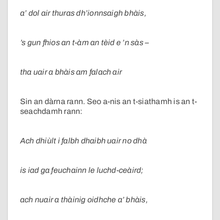
a’ dol air thuras dh’ionnsaigh bhàis,
’s gun fhios an t-àm an tèid e ’n sàs –
tha uair a bhàis am falach air
Sin an dàrna rann. Seo a-nis an t-siathamh is an t-
seachdamh rann:
Ach dhiùlt i falbh dhaibh uair no dhà
is iad ga feuchainn le luchd-ceàird;
ach nuair a thàinig oidhche a’ bhàis,