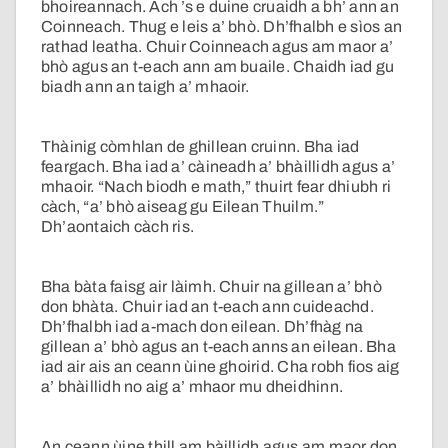
bhoireannach. Ach ’s e duine cruaidh a bh’ ann an
Coinneach. Thug e leis a’ bhò. Dh’fhalbh e sìos an
rathad leatha. Chuir Coinneach agus am maor a’
bhò agus an t-each ann am buaile. Chaidh iad gu
biadh ann an taigh a’ mhaoir.
Thàinig còmhlan de ghillean cruinn. Bha iad
feargach. Bha iad a’ càineadh a’ bhàillidh agus a’
mhaoir. “Nach biodh e math,” thuirt fear dhiubh ri
càch, “a’ bhò aiseag gu Eilean Thuilm.”
Dh’aontaich càch ris.
Bha bàta faisg air làimh. Chuir na gillean a’ bhò
don bhàta. Chuir iad an t-each ann cuideachd.
Dh’fhalbh iad a-mach don eilean. Dh’fhàg na
gillean a’ bhò agus an t-each anns an eilean. Bha
iad air ais an ceann ùine ghoirid. Cha robh fios aig
a’ bhàillidh no aig a’ mhaor mu dheidhinn.
An ceann ùine thill am bàillidh agus am maor don