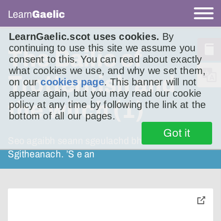
Learn
Gaelic
LearnGaelic.scot uses cookies.
By
continuing to use this site we assume you
The Bailie of
consent to this. You can read about exactly
what cookies we use, and why we set them,
Trotternish and
on our
cookies page
. This banner will not
appear again, but you may read our cookie
the witch (1)
policy at any time by following the link at the
bottom of all our pages.
Got it
Seo agaibh seann sgeulachd bhon Eilean
Sgitheanach. ’S e an
toggle
pop-
over