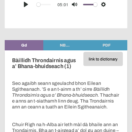
audio
05:01
Play
Mute
Settings
player
Gd
NB…
PDF
link to dictionary
Bàillidh Throndairnis agus
a’ Bhana-bhuidseach (1)
Seo agaibh seann sgeulachd bhon Eilean
Sgitheanach. ’S e an t-ainm a th’ oirre
Bàillidh
Throndairnis agus a’ Bhana-bhuidseach.
Thachair
e anns an t-siathamh linn deug. Tha Trondairnis
ann an ceann a tuath an Eilein Sgitheanaich.
Chuir Rìgh na h-Alba air leth màl dà bhaile ann an
Trondairnis. Bha an t-airgead a’ dol gu aon duine –