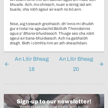
bhuaile. Ach, mo chreach, nuair a ràinig iad am
buaile, cha robh sgeul air each no bò ann.
Nise, aig toiseach gnothaich, dh’innis mi dhuibh
gur e tiotal na sgeulachd
Bàillidh Throndairnis
agus a’ Bhana-bhuidseach
. Thuige seo cha robh
sgeul air bana-bhuidseach. Ach na gabhaibh
dragh. Bidh i còmhla rinn an ath-sheachdain.
An Litir Bheag
An Litir Bheag
18
20
Sign-up to our newsletter!
Weekly Gaelic to your inbox, with audio!