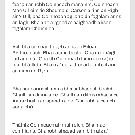
fear air an robh Coinneach mar ainm. Coinneach
Mac Uilleim ’ic Sheumais. Carson a rinn an Rìgh
sin? Uill, bha Coinneach ag iarraidh foghlam anns
an lagh. Bha an t-airgead a’ pàigheadh airson
foghlam Choinnich.
Ach bha cùisean truagh anns an Eilean
Sgitheanach. Bha daoine bochd. Cha do phàigh
iad am màl. Chaidh Coinneach fhèin don sgìre
mar bhàillidh. Bha e a’ dol a thogail a’ mhàil ann
an ainm an Rìgh.
Bha boireannach ann a bha uabhasach bochd.
Chaill i an duine aice. Chaill i an dithis mhac aice.
Agus chaill i an sprèidh aice. Cha robh aice ach
aona bhò.
Thàinig Coinneach air muin eich. Bha maor
còmhla ris. Cha robh airgead sam bith aig a’