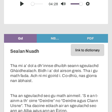
audio
04:28
Play
Mute
Settings
player
Gd
NB…
PDF
link to dictionary
Sealan Nuadh
Tha mi a’ dol a dh’innse dhuibh seann sgeulachd
Ghàidhealach. Bidh i a’ dol airson greis. Tha i gu
math fada. Ach nì mi goirid i. Co-dhiù, nas giorra
nan àbhaist.
Tha an sgeulachd seo gu math ainmeil. ’S e an t-
ainm a th’ oirre “Deirdre” no “Deirdre agus Clann
Uisne”. Tha daoine eòlach air an sgeulachd seo
ann an Alba agus ann an Èirinn.