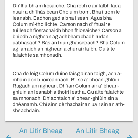
Dh’fhalbh am fiosaiche. Cha robh e air falbh fada
nuair a dh’fhàs bean Choluim trom. Bha i trom le
leanabh. Eadhon ged a bha i sean. Agus bha
Colum mì-thoilichte. Carson nach d’ fhuair e
tuilleadh fiosrachaidh bhon fhiosaiche? Carson a
bhiodh a nighean ag adhbharachadh rudan
uabhasach? Bàs an triùir ghaisgeach? Bha Colum
ag iarraidh an nighean a chur air falbh. Gu àite
falaichte sa mhonadh.
Cha do leig Colum duine faisg air an taigh, ach a-
mhàin aon bhoireannach. B’ ise a’ bhean-ghlùin.
Rugadh an nighean. Dh’iarr Colum air a’ bhean-
ghlùin an leanabh a thoirt leatha. Gu àite falaichte
sa mhonadh. Dh’aontaich a’ bhean-ghlùin sin a
dhèanamh. Chì sinn dè thachair an uair sin an ath-
sheachdain.
An Litir Bheag
An Litir Bheag