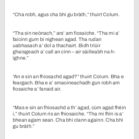
“Cha robh, agus cha bhi gu bràth,” thuirt Colum.
“Tha sin neònach,” ars’ am fiosaiche. “Tha mi a’
faicinn gum bi nighean agad. Tha rudan
uabhasach a’ dol a thachairt. Bidh triùir
ghaisgeach a’ call an cinn – air sàilleabh na h-
ìghne.”
“An e sin an fhiosachd agad?” thuirt Colum. Bha e
feargach. Bha e a’ smaoineachadh gun robh am
fiosaiche a’ fanaid air.
“Mas e sin an fhiosachd a th’ agad, cùm agad fhèin
i,” thuirt Colum ris an fhiosaiche. “Tha mi fhìn is a’
bhean agam sean. Cha bhi clann againn. Cha bhi
gu bràth.”