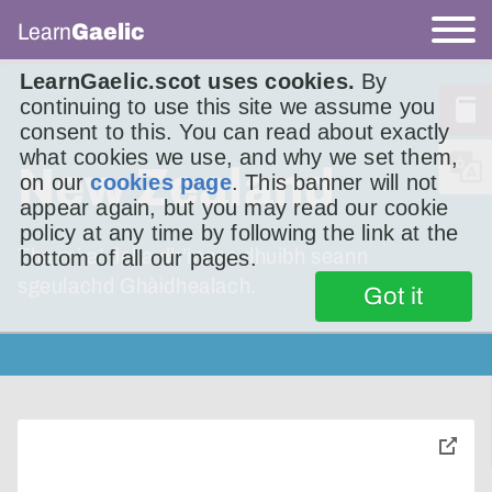
Learn
Gaelic
LearnGaelic.scot uses cookies.
By
continuing to use this site we assume you
consent to this. You can read about exactly
what cookies we use, and why we set them,
New Zealand
on our
cookies page
. This banner will not
appear again, but you may read our cookie
policy at any time by following the link at the
Tha mi a’ dol a dh’innse dhuibh seann
bottom of all our pages.
sgeulachd Ghàidhealach.
Got it
toggle
pop-
over