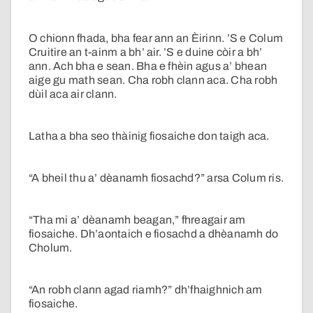
O chionn fhada, bha fear ann an Èirinn. ’S e Colum
Cruitire an t-ainm a bh’ air. ’S e duine còir a bh’
ann. Ach bha e sean. Bha e fhèin agus a’ bhean
aige gu math sean. Cha robh clann aca. Cha robh
dùil aca air clann.
Latha a bha seo thàinig fiosaiche don taigh aca.
“A bheil thu a’ dèanamh fiosachd?” arsa Colum ris.
“Tha mi a’ dèanamh beagan,” fhreagair am
fiosaiche. Dh’aontaich e fiosachd a dhèanamh do
Cholum.
“An robh clann agad riamh?” dh’fhaighnich am
fiosaiche.