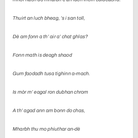
Thuirt an luch bheag, ’s i san toll,
Dè am fonn a th’ air a’ chat ghlas?
Fonn math is deagh shaod
Gum faodadh tusa tighinn a-mach.
Is mòr m’ eagal ron dubhan chrom
A th’ agad ann am bonn do chas,
Mharbh thu mo phiuthar an-dè