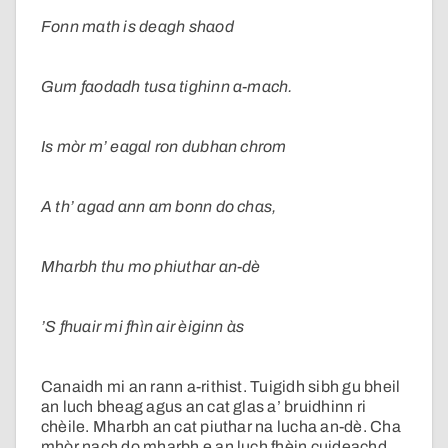
Fonn math is deagh shaod
Gum faodadh tusa tighinn a-mach.
Is mòr m’ eagal ron dubhan chrom
A th’ agad ann am bonn do chas,
Mharbh thu mo phiuthar an-dè
’S fhuair mi fhìn air èiginn às
Canaidh mi an rann a-rithist. Tuigidh sibh gu bheil
an luch bheag agus an cat glas a’ bruidhinn ri
chèile. Mharbh an cat piuthar na lucha an-dè. Cha
mhòr nach do mharbh e an luch fhèin cuideachd.