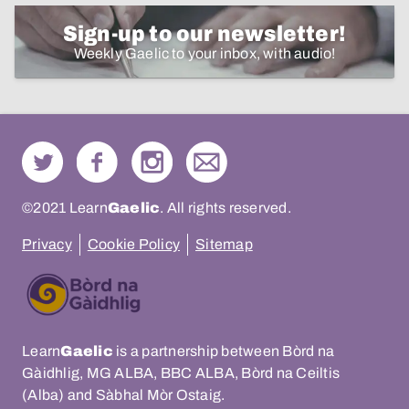
Sign-up to our newsletter!
Weekly Gaelic to your inbox, with audio!
©2021 Learn
Gaelic
. All rights reserved.
Privacy
Cookie Policy
Sitemap
Learn
Gaelic
is a partnership between Bòrd na
Gàidhlig, MG ALBA, BBC ALBA, Bòrd na Ceiltis
(Alba) and Sàbhal Mòr Ostaig.