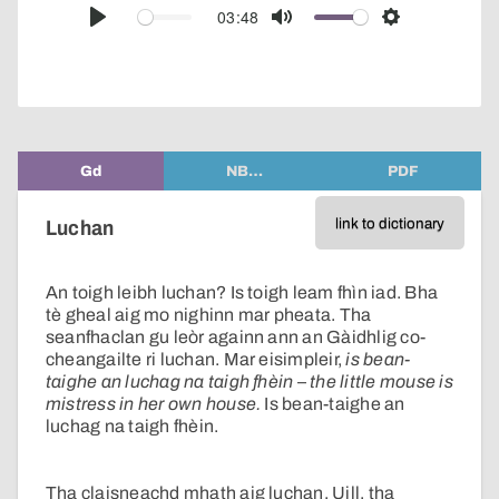
audio
03:48
Play
Mute
Settings
player
Gd
NB…
PDF
link to dictionary
Luchan
An toigh leibh luchan? Is toigh leam fhìn iad. Bha
tè gheal aig mo nighinn mar pheata. Tha
seanfhaclan gu leòr againn ann an Gàidhlig co-
cheangailte ri luchan. Mar eisimpleir,
is bean-
taighe an luchag na taigh fhèin
–
the little mouse is
mistress in her own house.
Is bean-taighe an
luchag na taigh fhèin.
Tha claisneachd mhath aig luchan. Uill, tha