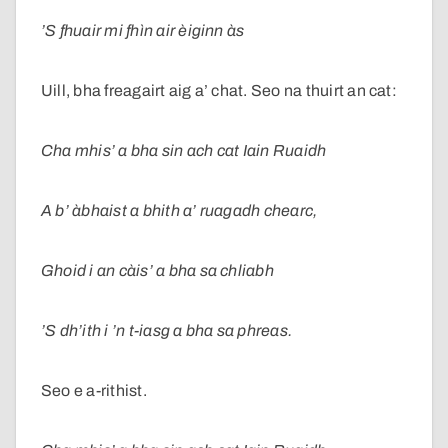
’S fhuair mi fhìn air èiginn às
Uill, bha freagairt aig a’ chat. Seo na thuirt an cat:
Cha mhis’ a bha sin ach cat Iain Ruaidh
A b’ àbhaist a bhith a’ ruagadh chearc,
Ghoid i an càis’ a bha sa chliabh
’S dh’ith i ’n t-iasg a bha sa phreas.
Seo e a-rithist.