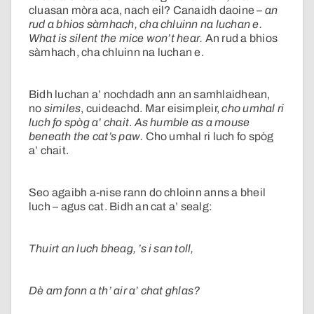
cluasan mòra aca, nach eil? Canaidh daoine –
an
rud a bhios sàmhach, cha chluinn na luchan e.
What is silent the mice won’t hear.
An rud a bhios
sàmhach, cha chluinn na luchan e.
Bidh luchan a’ nochdadh ann an samhlaidhean,
no
similes
, cuideachd. Mar eisimpleir,
cho umhal ri
luch fo spòg a’ chait
.
As humble as a mouse
beneath the cat’s paw.
Cho umhal ri luch fo spòg
a’ chait.
Seo agaibh a-nise rann do chloinn anns a bheil
luch – agus cat. Bidh an cat a’ sealg:
Thuirt an luch bheag, ’s i san toll,
Dè am fonn a th’ air a’ chat ghlas?