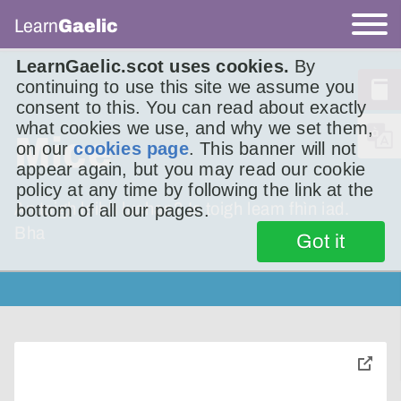
Learn
Gaelic
LearnGaelic.scot uses cookies.
By
continuing to use this site we assume you
consent to this. You can read about exactly
what cookies we use, and why we set them,
Mice
on our
cookies page
. This banner will not
appear again, but you may read our cookie
policy at any time by following the link at the
An toigh leibh luchan? Is toigh leam fhìn iad.
bottom of all our pages.
Bha
Got it
toggle
pop-
over