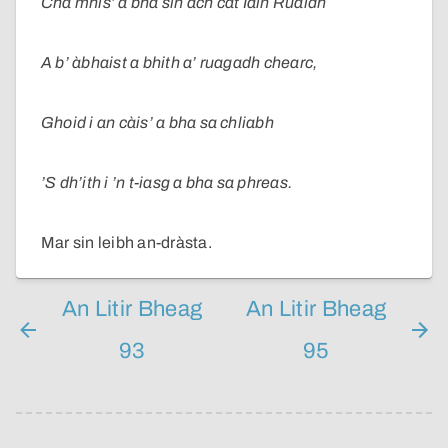
Cha mhis’ a bha sin ach cat Iain Ruaidh
A b’ àbhaist a bhith a’ ruagadh chearc,
Ghoid i an càis’ a bha sa chliabh
’S dh’ith i ’n t-iasg a bha sa phreas.
Mar sin leibh an-dràsta.
An Litir Bheag
An Litir Bheag
93
95