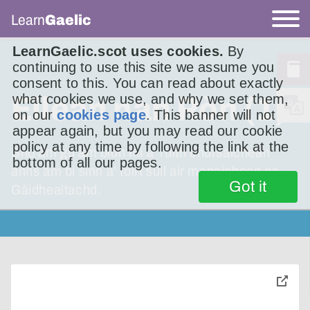
Learn
Gaelic
LearnGaelic.scot uses cookies.
By
continuing to use this site we assume you
consent to this. You can read about exactly
Eilean nan Ròn (1)
what cookies we use, and why we set them,
on our
cookies page
. This banner will not
appear again, but you may read our cookie
policy at any time by following the link at the
Bho àm gu àm bidh mi a’ ruith chùrsaichean
bottom of all our pages.
anns am bi sinn a’ toirt sùil air mapaichean na
Got it
Gàidhealtachd.
toggle
pop-
over