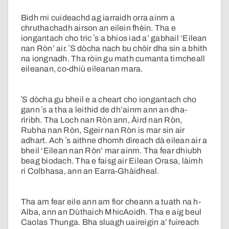
Bidh mi cuideachd ag iarraidh orra ainm a
chruthachadh airson an eilein fhèin. Tha e
iongantach cho tric ʼs a bhios iad a’ gabhail ‘Eilean
nan Ròn’ air. ʼS dòcha nach bu chòir dha sin a bhith
na iongnadh. Tha ròin gu math cumanta timcheall
eileanan, co-dhiù eileanan mara.
ʼS dòcha gu bheil e a cheart cho iongantach cho
gann ʼs a tha a leithid de dh’ainm ann an dha-
rìribh. Tha Loch nan Ròn ann, Àird nan Ròn,
Rubha nan Ròn, Sgeir nan Ròn is mar sin air
adhart. Ach ʼs aithne dhomh dìreach dà eilean air a
bheil ‘Eilean nan Ròn’ mar ainm. Tha fear dhiubh
beag bìodach. Tha e faisg air Eilean Orasa, làimh
ri Colbhasa, ann an Earra-Ghàidheal.
Tha am fear eile ann am fìor cheann a tuath na h-
Alba, ann an Dùthaich MhicAoidh. Tha e aig beul
Caolas Thunga. Bha sluagh uaireigin a’ fuireach