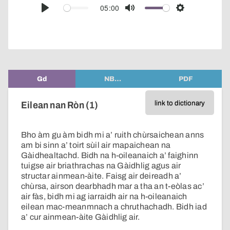
audio
05:00
Play
Mute
Settings
player
Gd
NB…
PDF
link to dictionary
Eilean nan Ròn (1)
Bho àm gu àm bidh mi a’ ruith chùrsaichean anns
am bi sinn a’ toirt sùil air mapaichean na
Gàidhealtachd. Bidh na h-oileanaich a’ faighinn
tuigse air briathrachas na Gàidhlig agus air
structar ainmean-àite. Faisg air deireadh a’
chùrsa, airson dearbhadh mar a tha an t-eòlas ac’
air fàs, bidh mi ag iarraidh air na h-oileanaich
eilean mac-meanmnach a chruthachadh. Bidh iad
a’ cur ainmean-àite Gàidhlig air.