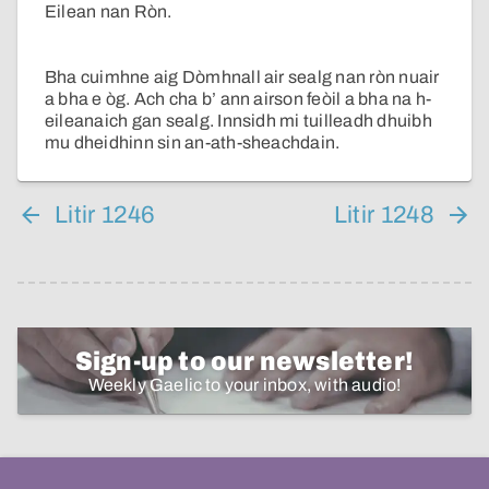
Eilean nan Ròn.
Bha cuimhne aig Dòmhnall air sealg nan ròn nuair
a bha e òg. Ach cha b’ ann airson feòil a bha na h-
eileanaich gan sealg. Innsidh mi tuilleadh dhuibh
mu dheidhinn sin an-ath-sheachdain.
Litir 1246
Litir 1248
Sign-up to our newsletter!
Weekly Gaelic to your inbox, with audio!