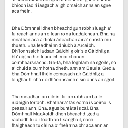
bhiodh iad ri iasgach a’ ghiomaich anns an sgìre
aca fhèin.
Bha Dòmhnall dhen bheachd gun robh sluagh a’
fuireach anns an eilean ro na fuadaichean. Bha na
mnathan aca à diofar àiteachan air a’ chosta mu
thuath. Bha feadhainn dhiubh à Arcaibh.
Dh’ionnsaich iadsan Gàidhlig oir ʼs e Gàidhlig a
bh’ aig na h-eileanaich mar chanan
coimhearsnachd. Ge-tà, bha foghlam na sgoile, no
a’ chuid a bu mhotha dheth, ann am Beurla. Ged a
bha Dòmhnall fhèin comasach air Gàidhlig a
leughadh, cha do dh’ionnsaich e sin anns an sgoil.
Tha meadhan an eilein, far an robh am baile,
rudeigin torrach. Bhathar a’ fàs eòrna is coirce is
peasair ann. Bha, agus buntàta is càl. Bha
Dòmhnall MacAoidh dhen bheachd, ged a
rachadh tu air feadh an t-saoghail, nach
fhaigheadh tu càl na b’ fheàrr na bh’ aca ann an