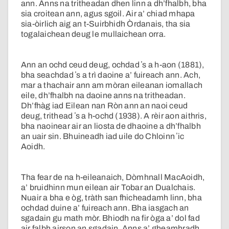
ann. Anns na tritheadan dhen linn a dh’fhalbh, bha
sia croitean ann, agus sgoil. Air a’ chiad mhapa
sia-òirlich aig an t-Suirbhidh Òrdanais, tha sia
togalaichean deug le mullaichean orra.
Ann an ochd ceud deug, ochdad ʼs a h-aon (1881),
bha seachdad ʼs a trì daoine a’ fuireach ann. Ach,
mar a thachair ann am mòran eileanan iomallach
eile, dh’fhalbh na daoine anns na tritheadan.
Dh’fhàg iad Eilean nan Ròn ann an naoi ceud
deug, trithead ʼs a h-ochd (1938). A rèir aon aithris,
bha naoinear air an liosta de dhaoine a dh’fhalbh
an uair sin. Bhuineadh iad uile do Chloinn ʼic
Aoidh.
Tha fear de na h-eileanaich, Dòmhnall MacAoidh,
a’ bruidhinn mun eilean air Tobar an Dualchais.
Nuair a bha e òg, tràth san fhicheadamh linn, bha
ochdad duine a’ fuireach ann. Bha iasgach an
sgadain gu math mòr. Bhiodh na fir òga a’ dol fad
air falbh airson an sgadain. Anns a’ gheamhradh