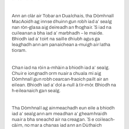
Ann an clàr air Tobar an Dualchais, tha Dòmhnall
MacAoidh ag innse dhuinn gun robh iad a’ sealg
nan ròn-glasa aig deireadh an fhoghair. ʼS iad na
cuileanan a bha iad a’ marbhadh – le maide.
Bhiodh iad a’ toirt na saille dhiubh agus ga
leaghadh ann am panaichean a-muigh air latha
tioram.
Chan iad na ròin a-mhàin a bhiodh iad a’ sealg.
Chuir e iongnadh orm nuair a chuala mi aig
Dòmhnall gun robh cearcan-fraoich pailt air an
eilean. Bhiodh iad a’ dol a-null à tìr-mòr. Bhiodh na
h-eileanaich gan sealg.
Tha Dòmhnall ag ainmeachadh eun eile a bhiodh
iad a’ sealg ann am meadhan a’ gheamhraidh
nuair a bha sneachd air na creagan. ʼS e coileach-
càirn, no mar a chanas iad ann an Dùthaich