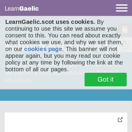
Learn
Gaelic
LearnGaelic.scot uses cookies.
By
continuing to use this site we assume you
consent to this. You can read about exactly
Eilean nan Ròn (2)
what cookies we use, and why we set them,
on our
cookies page
. This banner will not
appear again, but you may read our cookie
policy at any time by following the link at the
Bha mi a’ bruidhinn mu Eilean nan Ròn ann am
bottom of all our pages.
fìor cheann a tuath na h-Alba ann an Dùthaich
Got it
MhicAoidh.
toggle
pop-
over