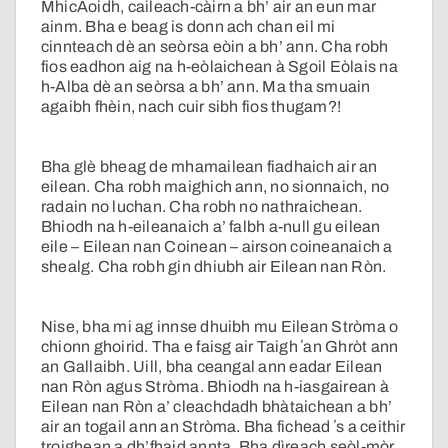
MhicAoidh, caileach-càirn a bh’ air an eun mar
ainm. Bha e beag is donn ach chan eil mi
cinnteach dè an seòrsa eòin a bh’ ann. Cha robh
fios eadhon aig na h-eòlaichean à Sgoil Eòlais na
h-Alba dè an seòrsa a bh’ ann. Ma tha smuain
agaibh fhèin, nach cuir sibh fios thugam?!
Bha glè bheag de mhamailean fiadhaich air an
eilean. Cha robh maighich ann, no sionnaich, no
radain no luchan. Cha robh no nathraichean.
Bhiodh na h-eileanaich a’ falbh a-null gu eilean
eile – Eilean nan Coinean – airson coineanaich a
shealg. Cha robh gin dhiubh air Eilean nan Ròn.
Nise, bha mi ag innse dhuibh mu Eilean Stròma o
chionn ghoirid. Tha e faisg air Taigh ʼan Ghròt ann
an Gallaibh. Uill, bha ceangal ann eadar Eilean
nan Ròn agus Stròma. Bhiodh na h-iasgairean à
Eilean nan Ròn a’ cleachdadh bhàtaichean a bh’
air an togail ann an Stròma. Bha fichead ʼs a ceithir
troighean a dh’fhaid annta. Bha dìreach seòl-mòr