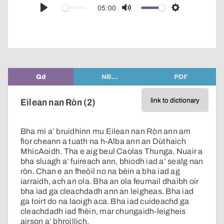
audio
05:00
Play
Mute
Settings
player
Gd
NB…
PDF
link to dictionary
Eilean nan Ròn (2)
Bha mi a’ bruidhinn mu Eilean nan Ròn ann am
fìor cheann a tuath na h-Alba ann an Dùthaich
MhicAoidh. Tha e aig beul Caolas Thunga. Nuair a
bha sluagh a’ fuireach ann, bhiodh iad a’ sealg nan
ròn. Chan e an fheòil no na bèin a bha iad ag
iarraidh, ach an ola. Bha an ola feumail dhaibh oir
bha iad ga cleachdadh ann an leigheas. Bha iad
ga toirt do na laoigh aca. Bha iad cuideachd ga
cleachdadh iad fhèin, mar chungaidh-leigheis
airson a’ bhroillich.