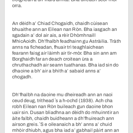
orra.
An dèidh a’ Chiad Chogaidh, chaidh cùisean
bhuaithe ann an Eilean nan Ròn. Bha iasgach an
sgadain a’ dol air ais, a rèir Dhòmhnaill
MhicAoidh. Dh’fhalbh feadhainn gu Astràilia. Tràth
anns na ficheadan, fhuair trì teaghlaichean
fearann faisg air làimh air tìr-mòr. Bha sin ann am
Borghaidh far an deach croitean ùra a
chruthachadh air seann tuathanas. Bha iad sin do
dhaoine a bh’ air a bhith a’ sabaid anns a’
chogadh.
Dh’fhalbh na daoine mu dheireadh ann an naoi
ceud deug, trithead ʼs a h-ochd (1938). Ach cha
robh Eilean nan Ròn buileach gun daoine bhon
uair sin. Dusan bliadhna an dèidh do mhuinntir an
àite falbh, chaidh buidheann a dh’fhuireach ann
airson greis. ʼS e oileanaich a bh’ anns a’ chuid
mhòir dhiubh, agus bha iad a’ gabhail pàirt ann an