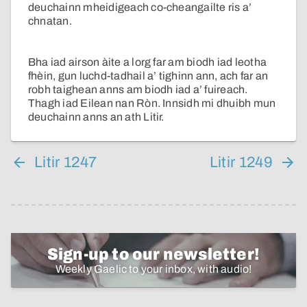
deuchainn mheidigeach co-cheangailte ris a’
chnatan.
Bha iad airson àite a lorg far am biodh iad leotha
fhèin, gun luchd-tadhail a’ tighinn ann, ach far an
robh taighean anns am biodh iad a’ fuireach.
Thagh iad Eilean nan Ròn. Innsidh mi dhuibh mun
deuchainn anns an ath Litir.
Litir 1247
Litir 1249
Sign-up to our newsletter!
Weekly Gaelic to your inbox, with audio!