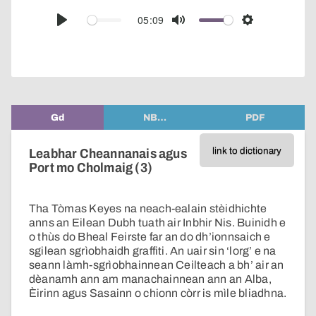
over
audio
05:09
Play
Mute
Settings
player
Gd
NB…
PDF
link to dictionary
Leabhar Cheannanais agus
Port mo Cholmaig (3)
Tha Tòmas Keyes na neach-ealain stèidhichte
anns an Eilean Dubh tuath air Inbhir Nis. Buinidh e
o thùs do Bheal Feirste far an do dh’ionnsaich e
sgilean sgrìobhaidh graffiti. An uair sin ‘lorg’ e na
seann làmh-sgrìobhainnean Ceilteach a bh’ air an
dèanamh ann am manachainnean ann an Alba,
Èirinn agus Sasainn o chionn còrr is mìle bliadhna.