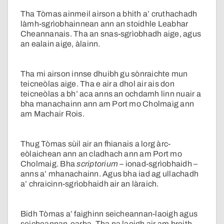
Tha Tòmas ainmeil airson a bhith a’ cruthachadh
làmh-sgrìobhainnean ann an stoidhle Leabhar
Cheannanais. Tha an snas-sgrìobhadh aige, agus
an ealain aige, àlainn.
Tha mi airson innse dhuibh gu sònraichte mun
teicneòlas aige. Tha e air a dhol air ais don
teicneòlas a bh’ aca anns an ochdamh linn nuair a
bha manachainn ann am Port mo Cholmaig ann
am Machair Rois.
Thug Tòmas sùil air an fhianais a lorg àrc-
eòlaichean ann an cladhach ann am Port mo
Cholmaig. Bha
scriptorium
– ionad-sgrìobhaidh –
anns a’ mhanachainn. Agus bha iad ag ullachadh
a’ chraicinn-sgrìobhaidh air an làraich.
Bidh Tòmas a’ faighinn seicheannan-laoigh agus
seicheannan-earba. Tha na laoigh air am breith