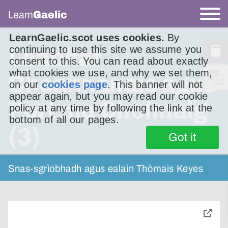
Learn
Gaelic
LearnGaelic.scot uses cookies.
By
continuing to use this site we assume you
Leabhar
consent to this. You can read about exactly
what cookies we use, and why we set them,
Cheannanais agus
on our
cookies page
. This banner will not
appear again, but you may read our cookie
Port mo Cholmaig
policy at any time by following the link at the
bottom of all our pages.
(3)
Got it
Snas-sgrìobhadh agus ealain Thòmais Keyes
toggle
pop-