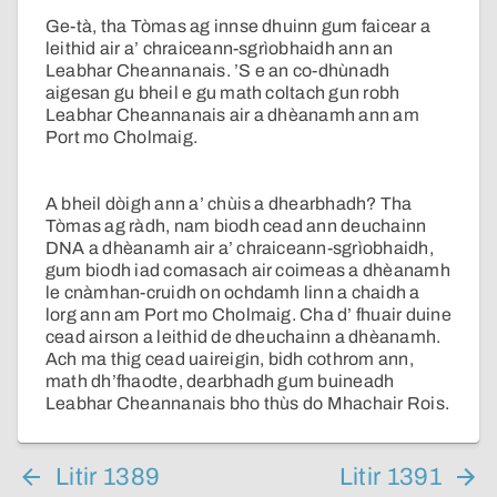
Ge-tà, tha Tòmas ag innse dhuinn gum faicear a
leithid air a’ chraiceann-sgrìobhaidh ann an
Leabhar Cheannanais. ’S e an co-dhùnadh
aigesan gu bheil e gu math coltach gun robh
Leabhar Cheannanais air a dhèanamh ann am
Port mo Cholmaig.
A bheil dòigh ann a’ chùis a dhearbhadh? Tha
Tòmas ag ràdh, nam biodh cead ann deuchainn
DNA a dhèanamh air a’ chraiceann-sgrìobhaidh,
gum biodh iad comasach air coimeas a dhèanamh
le cnàmhan-cruidh on ochdamh linn a chaidh a
lorg ann am Port mo Cholmaig. Cha d’ fhuair duine
cead airson a leithid de dheuchainn a dhèanamh.
Ach ma thig cead uaireigin, bidh cothrom ann,
math dh’fhaodte, dearbhadh gum buineadh
Leabhar Cheannanais bho thùs do Mhachair Rois.
Litir 1389
Litir 1391