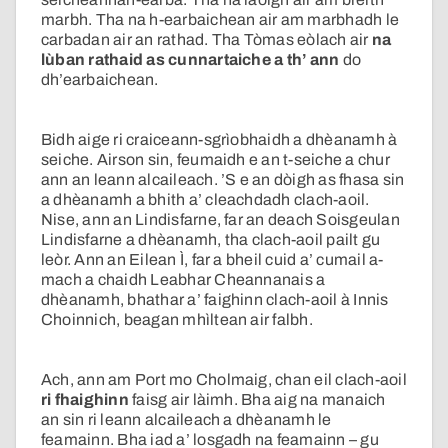
marbh. Tha na h-earbaichean air am marbhadh le
carbadan air an rathad. Tha Tòmas eòlach air
na
lùban rathaid as cunnartaiche a th’ ann
do
dh’earbaichean.
Bidh aige ri craiceann-sgrìobhaidh a dhèanamh à
seiche. Airson sin, feumaidh e an t-seiche a chur
ann an leann alcaileach. ’S e an dòigh as fhasa sin
a dhèanamh a bhith a’ cleachdadh clach-aoil.
Nise, ann an Lindisfarne, far an deach Soisgeulan
Lindisfarne a dhèanamh, tha clach-aoil pailt gu
leòr. Ann an Eilean Ì, far a bheil cuid a’ cumail a-
mach a chaidh Leabhar Cheannanais a
dhèanamh, bhathar a’ faighinn clach-aoil à Innis
Choinnich, beagan mhìltean air falbh.
Ach, ann am Port mo Cholmaig, chan eil clach-aoil
ri fhaighinn
faisg air làimh. Bha aig na manaich
an sin ri leann alcaileach a dhèanamh le
feamainn. Bha iad a’ losgadh na feamainn – gu