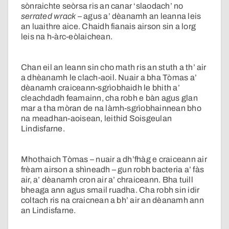
sònraichte seòrsa ris an canar ‘slaodach’ no
serrated wrack
– agus a’ dèanamh an leanna leis
an luaithre aice. Chaidh fianais airson sin a lorg
leis na h-àrc-eòlaichean.
Chan eil an leann sin cho math ris an stuth a th’ air
a dhèanamh le clach-aoil. Nuair a bha Tòmas a’
dèanamh craiceann-sgrìobhaidh le bhith a’
cleachdadh feamainn, cha robh e bàn agus glan
mar a tha mòran de na làmh-sgrìobhainnean bho
na meadhan-aoisean, leithid Soisgeulan
Lindisfarne.
Mhothaich Tòmas – nuair a dh’fhàg e craiceann air
frèam airson a shìneadh – gun robh bacteria a’ fàs
air, a’ dèanamh cron air a’ chraiceann. Bha tuill
bheaga ann agus smail ruadha. Cha robh sin idir
coltach ris na craicnean a bh’ air an dèanamh ann
an Lindisfarne.