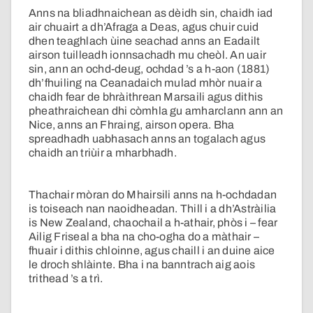
Anns na bliadhnaichean as dèidh sin, chaidh iad
air chuairt a dh’Afraga a Deas, agus chuir cuid
dhen teaghlach ùine seachad anns an Eadailt
airson tuilleadh ionnsachadh mu cheòl. An uair
sin, ann an ochd-deug, ochdad ’s a h-aon (1881)
dh’fhuiling na Ceanadaich mulad mhòr nuair a
chaidh fear de bhràithrean Marsaili agus dithis
pheathraichean dhi còmhla gu amharclann ann an
Nice, anns an Fhraing, airson opera. Bha
spreadhadh uabhasach anns an togalach agus
chaidh an triùir a mharbhadh.
Thachair mòran do Mhairsili anns na h-ochdadan
is toiseach nan naoidheadan. Thill i a dh’Astràilia
is New Zealand, chaochail a h-athair, phòs i – fear
Ailig Friseal a bha na cho-ogha do a màthair –
fhuair i dithis chloinne, agus chaill i an duine aice
le droch shlàinte. Bha i na banntrach aig aois
trithead ’s a trì.