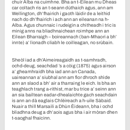
chuir Alba na cuimhne. Bha an t-Eilean mu Dheas
car coltach ris an t-seann dùthaich agus, ann am
Wellington, dh’fhairich i gaoth làidir de a leithid
nach do dh’fhairich i ach ann an eileanan na h-
Alba. Agus chunnaic i rudeigin a chitheadh i tric is
minig anns na bliadhnaichean roimhpe ann an
Eilean Bharraigh – boireannach (ban-Mhaori a bh’
innte) a’ lìonadh cliabh le coilleagan, no srùbain.
Sheòl iad a dh’Aimeireagaidh as t-samhradh,
ochd-deug, seachdad ’s a còig (1875) agus airson
a’ gheamhraidh bha iad ann an Canada,
uaireannan a’ siubhal ann am fìor dhroch shìde
ann an slaod a bh’ air a tharraing le eich. Is bha an
teaghlach trang a-rithist, mar bu trice a’ seinn ann
an sia bailtean eadar-dhealaichte gach seachdain
is ann an dà eaglais Chlèireach a h-uile Sàbaid.
Nuair a thill Marsaili a Dhùn Èideann, bha i ochd
bliadhna deug a dh’aois agus bha i air mòran dhen
t-saoghal fhaicinn.