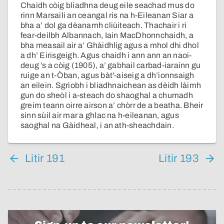
Chaidh còig bliadhna deug eile seachad mus do
rinn Marsaili an ceangal ris na h-Eileanan Siar a
bha a’ dol ga dèanamh cliùiteach. Thachair i ri
fear-deilbh Albannach, Iain MacDhonnchaidh, a
bha measail air a’ Ghàidhlig agus a mhol dhi dhol
a dh’ Eirisgeigh. Agus chaidh i ann ann an naoi-
deug ’s a còig (1905), a’ gabhail carbad-iarainn gu
ruige an t-Òban, agus bàt'-aiseig a dh’ionnsaigh
an eilein. Sgrìobh i bliadhnaichean as dèidh làimh
gun do sheòl i a-steach do shaoghal a chumadh
greim teann oirre airson a’ chòrr de a beatha. Bheir
sinn sùil air mar a ghlac na h-eileanan, agus
saoghal na Gàidheal, i an ath-sheachdain.
Litir 191
Litir 193