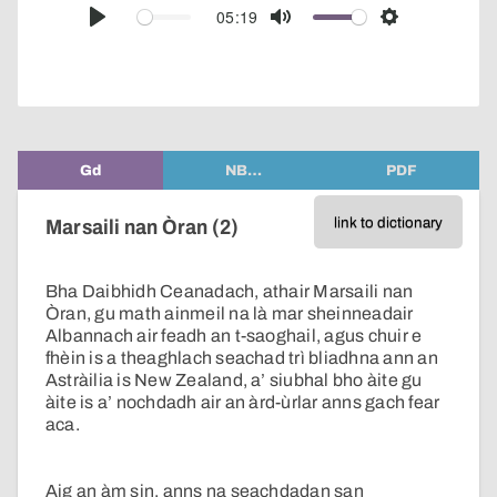
audio
05:19
Play
Mute
Settings
player
Gd
NB…
PDF
link to dictionary
Marsaili nan Òran (2)
Bha Daibhidh Ceanadach, athair Marsaili nan
Òran, gu math ainmeil na là mar sheinneadair
Albannach air feadh an t-saoghail, agus chuir e
fhèin is a theaghlach seachad trì bliadhna ann an
Astràilia is New Zealand, a’ siubhal bho àite gu
àite is a’ nochdadh air an àrd-ùrlar anns gach fear
aca.
Aig an àm sin, anns na seachdadan san