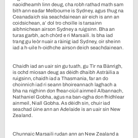
naoidheamh linn deug, cha robh rathad math sam
bith ann eadar Melbourne is Sydney, agus thug na
Ceanadaich sia seachdainean air eich is ann an
coidsichean, a’ dol tro choille is tarsainn
aibhnichean airson Sydney a ruigsinn. Bha an
turas garbh, ach chòrd e ri Marsaili. Is bha iad
trang gu leòr nuair a ràinig iad Sydney, oir sheinn
iad a h-uile h-oidhche airson deich seachdainean.
Chaidh iad an uair sin gu tuath, gu Tìr na Bànrigh,
is ochd mìosan deug as dèidh dhaibh Astràilia a
ruigsinn, chaidh iad a Thasmania, far an do
choinnich iad ri seann bhoireannach laghach a
bha na nighinn don fhear-ciùil ainmeil Albannach,
Nathaniel Gobha, agus na ban-ogha don fhìdhlear
ainmeil, Niall Gobha. As dèidh sin, chuir iad
seachad ùine ann an Adelaide is an uair sin New
Zealand.
Chunnaic Marsaili rudan ann an New Zealand a