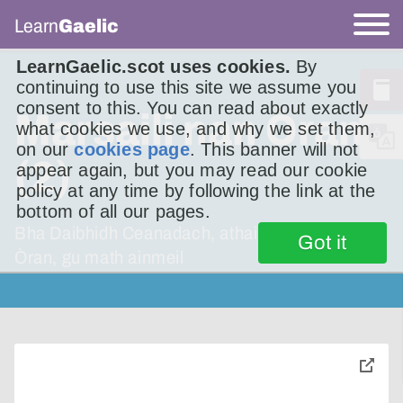
Learn
Gaelic
LearnGaelic.scot uses cookies.
By
continuing to use this site we assume you
consent to this. You can read about exactly
Marsaili nan Òran
what cookies we use, and why we set them,
on our
cookies page
. This banner will not
(2)
appear again, but you may read our cookie
policy at any time by following the link at the
bottom of all our pages.
Bha Daibhidh Ceanadach, athair Marsaili nan
Got it
Òran, gu math ainmeil
toggle
pop-
over