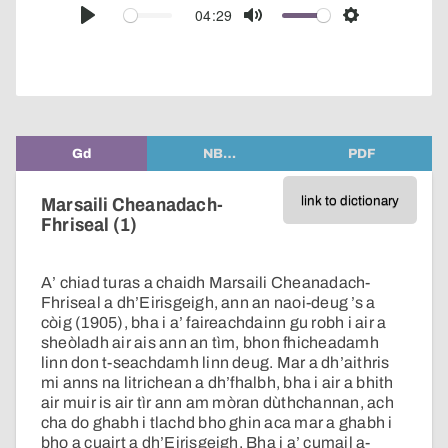
audio
04:29
Play
Mute
Settings
player
Gd
NB…
PDF
link to dictionary
Marsaili Cheanadach-
Fhriseal (1)
A’ chiad turas a chaidh Marsaili Cheanadach-
Fhriseal a dh’Eirisgeigh, ann an naoi-deug ’s a
còig (1905), bha i a’ faireachdainn gu robh i air a
sheòladh air ais ann an tìm, bhon fhicheadamh
linn don t-seachdamh linn deug. Mar a dh’aithris
mi anns na litrichean a dh’fhalbh, bha i air a bhith
air muir is air tìr ann am mòran dùthchannan, ach
cha do ghabh i tlachd bho ghin aca mar a ghabh i
bho a cuairt a dh’Eirisgeigh. Bha i a’ cumail a-