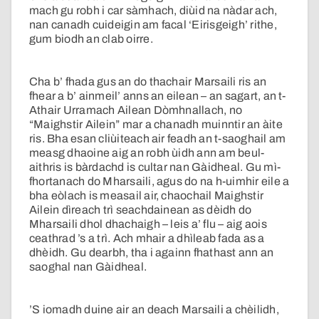
mach gu robh i car sàmhach, diùid na nàdar ach,
nan canadh cuideigin am facal ‘Eirisgeigh’ rithe,
gum biodh an clab oirre.
Cha b’ fhada gus an do thachair Marsaili ris an
fhear a b’ ainmeil’ anns an eilean – an sagart, an t-
Athair Urramach Ailean Dòmhnallach, no
“Maighstir Ailein” mar a chanadh muinntir an àite
ris. Bha esan cliùiteach air feadh an t-saoghail am
measg dhaoine aig an robh ùidh ann am beul-
aithris is bàrdachd is cultar nan Gàidheal. Gu mì-
fhortanach do Mharsaili, agus do na h-uimhir eile a
bha eòlach is measail air, chaochail Maighstir
Ailein dìreach trì seachdainean as dèidh do
Mharsaili dhol dhachaigh – leis a’ flu – aig aois
ceathrad ’s a trì. Ach mhair a dhìleab fada as a
dhèidh. Gu dearbh, tha i againn fhathast ann an
saoghal nan Gàidheal.
’S iomadh duine air an deach Marsaili a chèilidh,