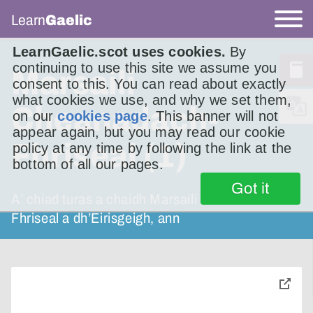
Learn
Gaelic
LearnGaelic.scot uses cookies.
By
continuing to use this site we assume you
Marsaili
consent to this. You can read about exactly
what cookies we use, and why we set them,
Cheanadach-
on our
cookies page
. This banner will not
appear again, but you may read our cookie
Fhriseal (1)
policy at any time by following the link at the
bottom of all our pages.
Got it
A’ chiad turas a chaidh Marsaili Cheanadach-
Fhriseal a dh’Eirisgeigh, ann
toggle
pop-
over