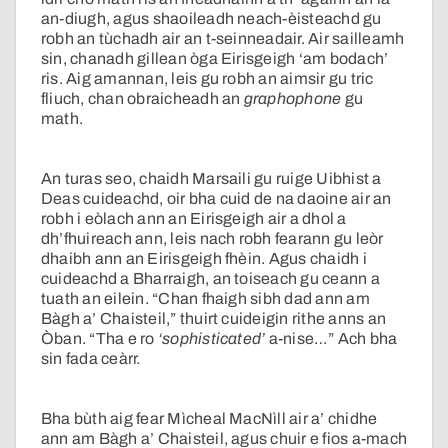
an-diugh, agus shaoileadh neach-èisteachd gu
robh an tùchadh air an t-seinneadair. Air sailleamh
sin, chanadh gillean òga Eirisgeigh ‘am bodach’
ris. Aig amannan, leis gu robh an aimsir gu tric
fliuch, chan obraicheadh an
graphophone
gu
math.
An turas seo, chaidh Marsaili gu ruige Uibhist a
Deas cuideachd, oir bha cuid de na daoine air an
robh i eòlach ann an Eirisgeigh air a dhol a
dh’fhuireach ann, leis nach robh fearann gu leòr
dhaibh ann an Eirisgeigh fhèin. Agus chaidh i
cuideachd a Bharraigh, an toiseach gu ceann a
tuath an eilein. “Chan fhaigh sibh dad ann am
Bàgh a’ Chaisteil,” thuirt cuideigin rithe anns an
Òban. “Tha e ro
‘sophisticated’
a-nise…” Ach bha
sin fada ceàrr.
Bha bùth aig fear Mìcheal MacNìll air a’ chidhe
ann am Bàgh a’ Chaisteil, agus chuir e fios a-mach