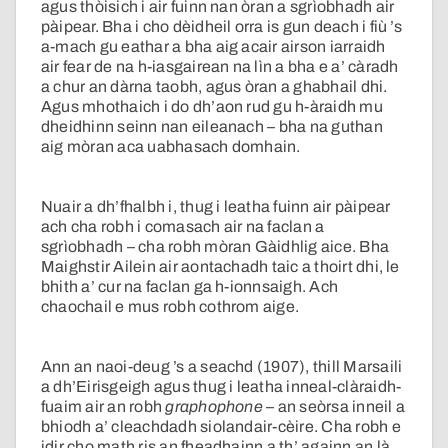
agus thòisich i air fuinn nan òran a sgrìobhadh air
pàipear. Bha i cho dèidheil orra is gun deach i fiù ’s
a-mach gu eathar a bha aig acair airson iarraidh
air fear de na h-iasgairean na lìn a bha e a’ càradh
a chur an dàrna taobh, agus òran a ghabhail dhi.
Agus mhothaich i do dh’aon rud gu h-àraidh mu
dheidhinn seinn nan eileanach – bha na guthan
aig mòran aca uabhasach domhain.
Nuair a dh’fhalbh i, thug i leatha fuinn air pàipear
ach cha robh i comasach air na faclan a
sgrìobhadh – cha robh mòran Gàidhlig aice. Bha
Maighstir Ailein air aontachadh taic a thoirt dhi, le
bhith a’ cur na faclan ga h-ionnsaigh. Ach
chaochail e mus robh cothrom aige.
Ann an naoi-deug ’s a seachd (1907), thill Marsaili
a dh’Eirisgeigh agus thug i leatha inneal-clàraidh-
fuaim air an robh
graphophone
– an seòrsa inneil a
bhiodh a’ cleachdadh siolandair-cèire. Cha robh e
idir cho math ris an fheadhainn a th’ againn an là