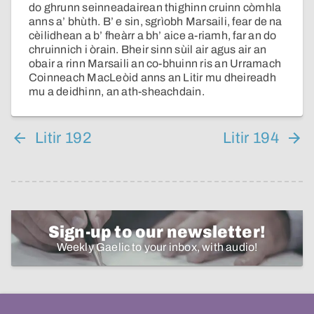
do ghrunn seinneadairean thighinn cruinn còmhla
anns a’ bhùth. B’ e sin, sgrìobh Marsaili, fear de na
cèilidhean a b’ fheàrr a bh’ aice a-riamh, far an do
chruinnich i òrain. Bheir sinn sùil air agus air an
obair a rinn Marsaili an co-bhuinn ris an Urramach
Coinneach MacLeòid anns an Litir mu dheireadh
mu a deidhinn, an ath-sheachdain.
Litir 192
Litir 194
Sign-up to our newsletter!
Weekly Gaelic to your inbox, with audio!