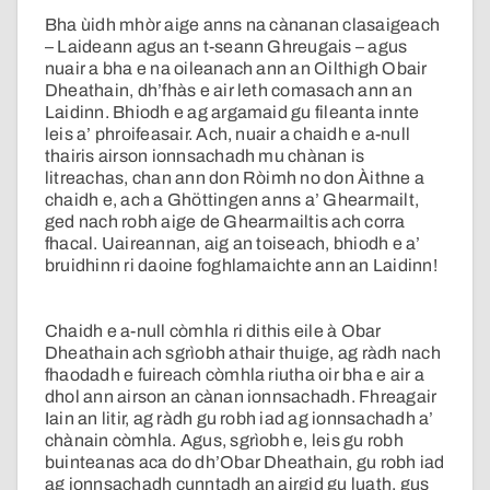
Bha ùidh mhòr aige anns na cànanan clasaigeach
– Laideann agus an t-seann Ghreugais – agus
nuair a bha e na oileanach ann an Oilthigh Obair
Dheathain, dh’fhàs e air leth comasach ann an
Laidinn. Bhiodh e ag argamaid gu fileanta innte
leis a’ phroifeasair. Ach, nuair a chaidh e a-null
thairis airson ionnsachadh mu chànan is
litreachas, chan ann don Ròimh no don Àithne a
chaidh e, ach a Ghöttingen anns a’ Ghearmailt,
ged nach robh aige de Ghearmailtis ach corra
fhacal. Uaireannan, aig an toiseach, bhiodh e a’
bruidhinn ri daoine foghlamaichte ann an Laidinn!
Chaidh e a-null còmhla ri dithis eile à Obar
Dheathain ach sgrìobh athair thuige, ag ràdh nach
fhaodadh e fuireach còmhla riutha oir bha e air a
dhol ann airson an cànan ionnsachadh. Fhreagair
Iain an litir, ag ràdh gu robh iad ag ionnsachadh a’
chànain còmhla. Agus, sgrìobh e, leis gu robh
buinteanas aca do dh’Obar Dheathain, gu robh iad
ag ionnsachadh cunntadh an airgid gu luath, gus