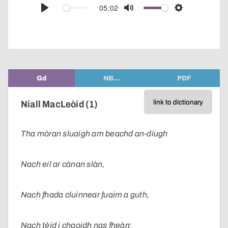
audio
05:02
Play
Mute
Settings
player
Gd
NB…
PDF
link to dictionary
Niall MacLeòid (1)
Tha mòran sluaigh am beachd an-diugh
Nach eil ar cànan slàn,
Nach fhada cluinnear fuaim a guth,
Nach tèid i chaoidh nas fheàrr,