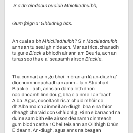
’S a dh’aindeoin buaidh MhicIlledhuibh,
Gum faigh a’ Ghàidhlig bàs.
An cuala sibh
MhicIlledhuibh
? Sin
MacIlledhuibh
anns an tuiseal ghinideach. Mar as trice, chanadh
tu gur e
Black
a bhiodh air ann am Beurla, ach an
turas seo tha e a’ seasamh airson
Blackie.
Tha cunnart ann gu bheil mòran an là an-diugh a’
dìochuimhneachadh an ainm – Iain Stiùbhart
Blackie – ach, anns an dàrna leth dhen
naoidheamh linn deug, bha e ainmeil air feadh
Alba. Agus, eucoltach ris a’ chuid mhòir de
dh’Albannaich ainmeil an-diugh, bha e na fhìor
dheagh charaid don Ghàidhlig. Rinn e barrachd na
duine sam bith eile airson dèanamh cinnteach
gum biodh cathair Cheilteis ann an Oilthigh Dhùn
Eideann. An-diugh, agus anns na beagan