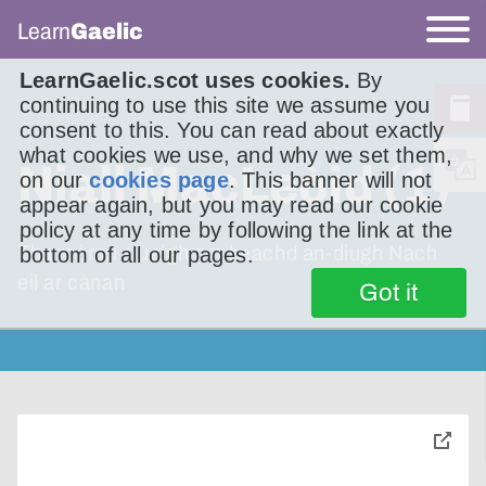
Learn
Gaelic
LearnGaelic.scot uses cookies.
By
continuing to use this site we assume you
consent to this. You can read about exactly
what cookies we use, and why we set them,
Niall MacLeòid (1)
on our
cookies page
. This banner will not
appear again, but you may read our cookie
policy at any time by following the link at the
Tha mòran sluaigh am beachd an-diugh Nach
bottom of all our pages.
eil ar cànan
Got it
toggle
pop-
over