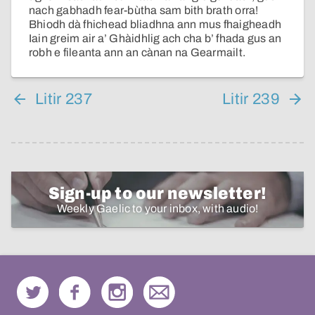
nach gabhadh fear-bùtha sam bith brath orra!
Bhiodh dà fhichead bliadhna ann mus fhaigheadh
Iain greim air a’ Ghàidhlig ach cha b’ fhada gus an
robh e fileanta ann an cànan na Gearmailt.
Litir 237
Litir 239
Sign-up to our newsletter!
Weekly Gaelic to your inbox, with audio!