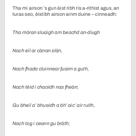
Tha mi airson ’s gun èist ribh ris a-rithist agus, an
turas seo, èistibh airson ainm duine – cinneadh:
Tha mòran sluaigh am beachd an-diugh
Nach eil ar cànan slàn,
Nach fhada cluinnear fuaim a guth,
Nach tèid i chaoidh nas fheàrr,
Gu bheil a’ bhuaidh a bh’ aic’ air ruith,
Nach tog i ceann gu bràth;