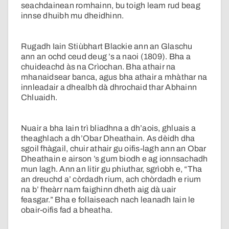
seachdainean romhainn, bu toigh leam rud beag
innse dhuibh mu dheidhinn.
Rugadh Iain Stiùbhart Blackie ann an Glaschu
ann an ochd ceud deug ’s a naoi (1809). Bha a
chuideachd às na Crìochan. Bha athair na
mhanaidsear banca, agus bha athair a mhàthar na
innleadair a dhealbh dà dhrochaid thar Abhainn
Chluaidh.
Nuair a bha Iain trì bliadhna a dh’aois, ghluais a
theaghlach a dh’Obar Dheathain. As dèidh dha
sgoil fhàgail, chuir athair gu oifis-lagh ann an Obar
Dheathain e airson ’s gum biodh e ag ionnsachadh
mun lagh. Ann an litir gu phiuthar, sgrìobh e, “Tha
an dreuchd a’ còrdadh rium, ach chòrdadh e rium
na b’ fheàrr nam faighinn dheth aig dà uair
feasgar.” Bha e follaiseach nach leanadh Iain le
obair-oifis fad a bheatha.