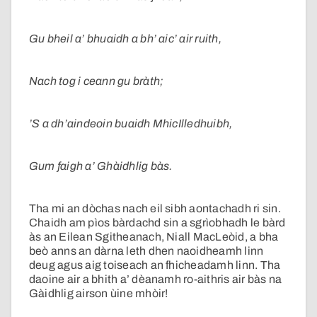
Gu bheil a’ bhuaidh a bh’ aic’ air ruith,
Nach tog i ceann gu bràth;
’S a dh’aindeoin buaidh MhicIlledhuibh,
Gum faigh a’ Ghàidhlig bàs.
Tha mi an dòchas nach eil sibh aontachadh ri sin.
Chaidh am pìos bàrdachd sin a sgrìobhadh le bàrd
às an Eilean Sgitheanach, Niall MacLeòid, a bha
beò anns an dàrna leth dhen naoidheamh linn
deug agus aig toiseach an fhicheadamh linn. Tha
daoine air a bhith a’ dèanamh ro-aithris air bàs na
Gàidhlig airson ùine mhòir!