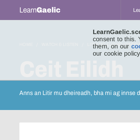
Learn
Gaelic
Le
LearnGaelic.sc
consent to this.
HOME
WATCH & LISTEN
LITIR DO LUCHD-IONNS
them, on our
co
our cookie policy
Ceit Eilidh
Anns an Litir mu dheireadh, bha mi ag innse 