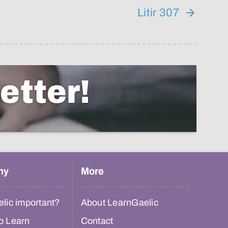
Litir 307
etter!
hy
More
lic important?
About LearnGaelic
o Learn
Contact