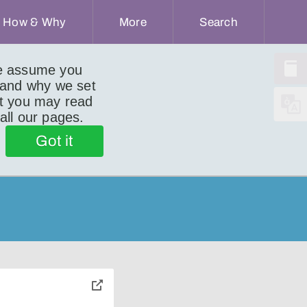
How & Why
More
Search
we assume you
 and why we set
ut you may read
 all our pages.
Got it
toggle
pop-