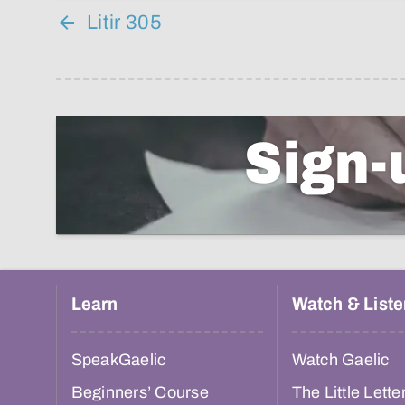
Litir 305
Sign-
Learn
Watch & Liste
SpeakGaelic
Watch Gaelic
Beginners’ Course
The Little Lette