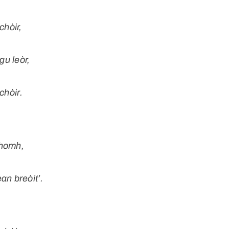
hòir,
gu leòr,
chòir.
dhomh,
an breòit’.