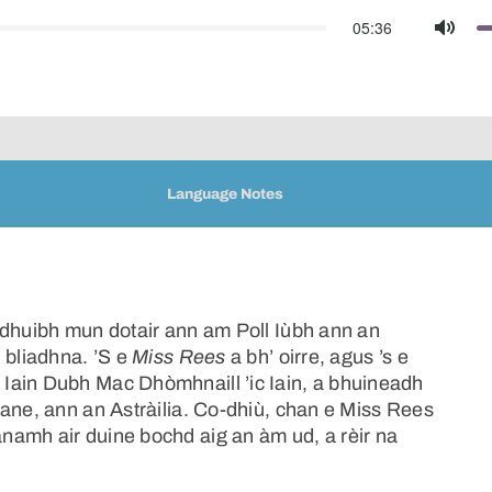
05:36
Mute
Language Notes
 dhuibh mun dotair ann am Poll Iùbh ann an
 bliadhna. ’S e
Miss Rees
a bh’ oirre, agus ’s e
Iain Dubh Mac Dhòmhnaill ’ic Iain, a bhuineadh
bane, ann an Astràilia. Co-dhiù, chan e Miss Rees
namh air duine bochd aig an àm ud, a rèir na