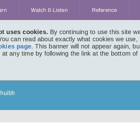
arn
Watch & Listen
Reference
ot uses cookies.
By continuing to use this site 
 You can read about exactly what cookies we use,
ACHAIDH
LITIR 306
okies page
. This banner will not appear again, b
 at any time by following the link at the bottom of
dhuibh