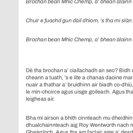
Brochan bean Mhic Chemp, a’ bhean àlainn c
Chuir e fuachd gun dàil dhìom, ’s tha mi slàn 
Brochan bean Mhic Chemp, a’ bhean àlainn 
Dè tha brochan a’ ciallachadh an seo? Bidh c
cheann a tuath, ’s e
lite
a chanas daoine mar 
nuair a thathar a’ bruidhinn air biadh co-dhiù
le min-choirce agus uisge goileach. Agus tha
leigheas air.
Bha mi airson a bhith cinnteach mu dheidhin
dhualchainnteach aig Roy Wentworth nach m
Gheàrrloch. Agus tha am faclair aige a’ dea