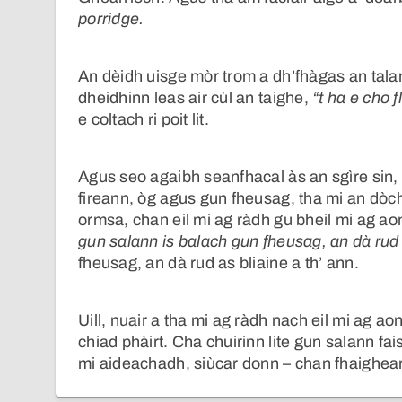
porridge.
An dèidh uisge mòr trom a dh’fhàgas an tala
dheidhinn leas air cùl an taighe,
“t
ha e cho fl
e coltach ri poit lit.
Agus seo agaibh seanfhacal às an sgìre sin, 
fireann, òg agus gun fheusag, tha mi an dòc
ormsa, chan eil mi ag ràdh gu bheil mi ag ao
gun salann is balach gun fheusag, an dà rud a
fheusag, an dà rud as bliaine a th’ ann.
Uill, nuair a tha mi ag ràdh nach eil mi ag ao
chiad phàirt. Cha chuirinn lite gun salann fai
mi aideachadh, siùcar donn – chan fhaighear