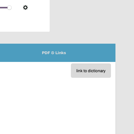
over
audio
Settings
player
PDF & Links
link to dictionary