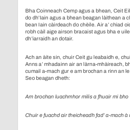
Bha Coinneach Cemp agus a bhean, Ceit Eilid
do dh’Iain agus a bhean beagan làithean a 
bean Iain càirdeach do chèile. Air a’ chiad oi
robh càil aige airson bracaist agus bha e uile
dh’iarraidh an dotair.
Ach an àite sin, chuir Ceit gu leabaidh e, chu
Anns a’ mhadainn air an làrna-mhàireach, bha 
cumail a-mach gur e am brochan a rinn an le
Seo beagan dheth:
Am brochan luachmhor milis a fhuair mi bho C
Chuir e fuachd air theicheadh fad’ a-mach à m