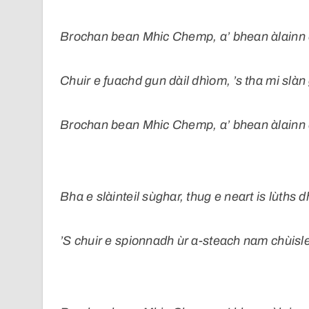
Brochan bean Mhic Chemp, a’ bhean àlainn c
Chuir e fuachd gun dàil dhìom, ’s tha mi slàn 
Brochan bean Mhic Chemp, a’ bhean àlainn 
Bha e slàinteil sùghar, thug e neart is lùths 
’S chuir e spionnadh ùr a-steach nam chùisle