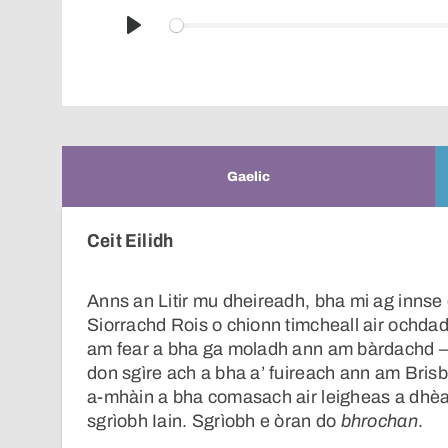
Play
Gaelic
Ceit Eilidh
Anns an Litir mu dheireadh, bha mi ag innse
Siorrachd Rois o chionn timcheall air ochdad
am fear a bha ga moladh ann am bàrdachd – 
don sgìre ach a bha a’ fuireach ann am Bris
a-mhàin a bha comasach air leigheas a dhèa
sgrìobh Iain. Sgrìobh e òran do
bhrochan
.