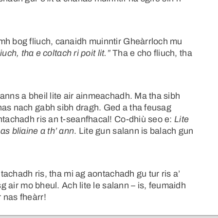
mh bog fliuch, canaidh muinntir Gheàrrloch mu
iuch, tha e coltach ri poit lit.”
Tha e cho fliuch, tha
anns a bheil lite air ainmeachadh. Ma tha sibh
has nach gabh sibh dragh. Ged a tha feusag
ntachadh ris an t-seanfhacal! Co-dhiù seo e:
Lite
s bliaine a th’ ann
. Lite gun salann is balach gun
ntachadh ris, tha mi ag aontachadh gu tur ris a’
sg air mo bheul. Ach lite le salann – is, feumaidh
 nas fheàrr!