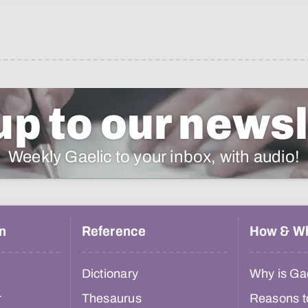
up to our newsl
Weekly Gaelic to your inbox, with audio!
n
Reference
How & W
Dictionary
Why is Gae
r
Thesaurus
Reasons t