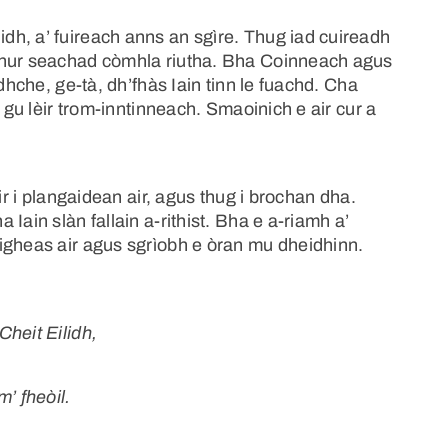
h, a’ fuireach anns an sgìre. Thug iad cuireadh
chur seachad còmhla riutha. Bha Coinneach agus
dhche, ge-tà, dh’fhàs Iain tinn le fuachd. Cha
 gu lèir trom-inntinneach. Smaoinich e air cur a
ir i plangaidean air, agus thug i brochan dha.
Iain slàn fallain a-rithist. Bha e a-riamh a’
igheas air agus sgrìobh e òran mu dheidhinn.
heit Eilidh,
’ fheòil.