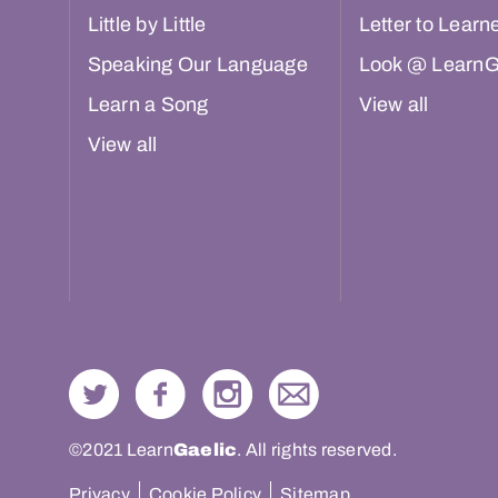
Little by Little
Letter to Learn
Speaking Our Language
Look @ LearnG
Learn a Song
View all
View all
©2021 Learn
Gaelic
. All rights reserved.
Privacy
Cookie Policy
Sitemap