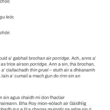
hòir,
gu leòr,
chòir.
uid a’ gabhail brochan air
porridge
. Ach, anns a’
as trice airson
porridge
. Ann a sin, tha brochan,
, a’ ciallachadh
thin gruel
– stuth air a dhèanamh
 Iain a’ cumail a-mach gun do rinn sin an
n sin agus chaidh mi don fhaclair
aireann. Bha Roy mion-eòlach air Gàidhlig
rbhadh gur e
lit
a chanas muinntir na sgìre sin ri