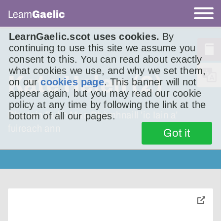
Learn
Gaelic
LearnGaelic.scot uses cookies.
By
continuing to use this site we assume you
consent to this. You can read about exactly
what cookies we use, and why we set them,
Kate Helen (2)
on our
cookies page
. This banner will not
appear again, but you may read our cookie
policy at any time by following the link at the
Bha Iain Dubh Mac Dhòmhnaill ’ic Iain a’
bottom of all our pages.
fuireach ann
Got it
toggle
pop-
over