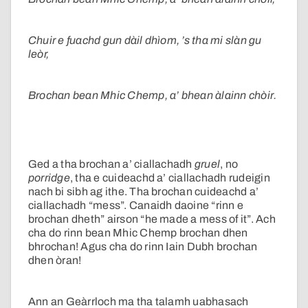
Chuir e fuachd gun dàil dhìom, ’s tha mi slàn gu
leòr,
Brochan bean Mhic Chemp, a’ bhean àlainn chòir.
Ged a tha brochan a’ ciallachadh
gruel
, no
porridge
, tha e cuideachd a’ ciallachadh rudeigin
nach bi sibh ag ithe. Tha brochan cuideachd a’
ciallachadh “mess”. Canaidh daoine “rinn e
brochan dheth” airson “he made a mess of it”. Ach
cha do rinn bean Mhic Chemp brochan dhen
bhrochan! Agus cha do rinn Iain Dubh brochan
dhen òran!
Ann an Geàrrloch ma tha talamh uabhasach