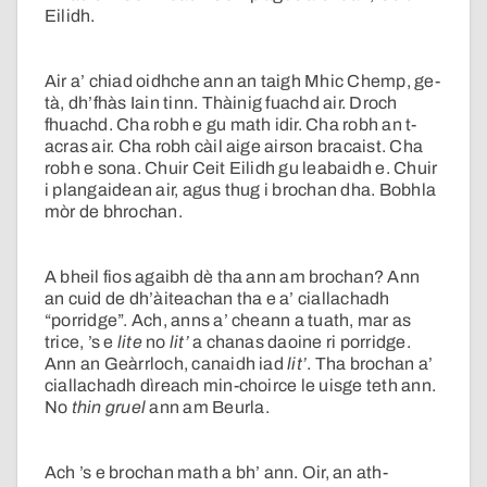
Eilidh.
Air a’ chiad oidhche ann an taigh Mhic Chemp, ge-
tà, dh’fhàs Iain tinn. Thàinig fuachd air. Droch
fhuachd. Cha robh e gu math idir. Cha robh an t-
acras air. Cha robh càil aige airson bracaist. Cha
robh e sona. Chuir Ceit Eilidh gu leabaidh e. Chuir
i plangaidean air, agus thug i brochan dha. Bobhla
mòr de bhrochan.
A bheil fios agaibh dè tha ann am brochan? Ann
an cuid de dh’àiteachan tha e a’ ciallachadh
“porridge”. Ach, anns a’ cheann a tuath, mar as
trice, ’s e
lite
no
lit’
a chanas daoine ri porridge.
Ann an Geàrrloch, canaidh iad
lit’
. Tha brochan a’
ciallachadh dìreach min-choirce le uisge teth ann.
No
thin gruel
ann am Beurla.
Ach ’s e brochan math a bh’ ann. Oir, an ath-