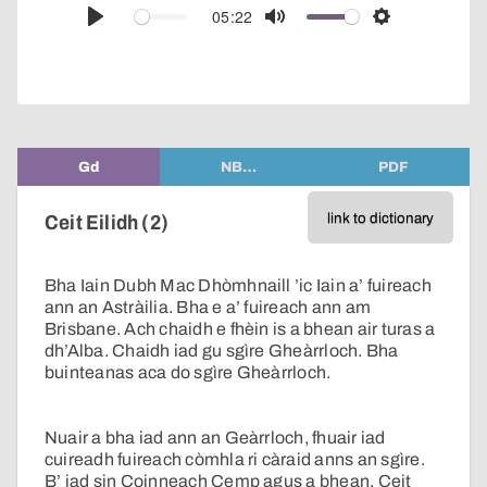
audio
05:22
Play
Mute
Settings
player
Gd
NB…
PDF
link to dictionary
Ceit Eilidh (2)
Bha Iain Dubh Mac Dhòmhnaill ’ic Iain a’ fuireach
ann an Astràilia. Bha e a’ fuireach ann am
Brisbane. Ach chaidh e fhèin is a bhean air turas a
dh’Alba. Chaidh iad gu sgìre Gheàrrloch. Bha
buinteanas aca do sgìre Gheàrrloch.
Nuair a bha iad ann an Geàrrloch, fhuair iad
cuireadh fuireach còmhla ri càraid anns an sgìre.
B’ iad sin Coinneach Cemp agus a bhean, Ceit