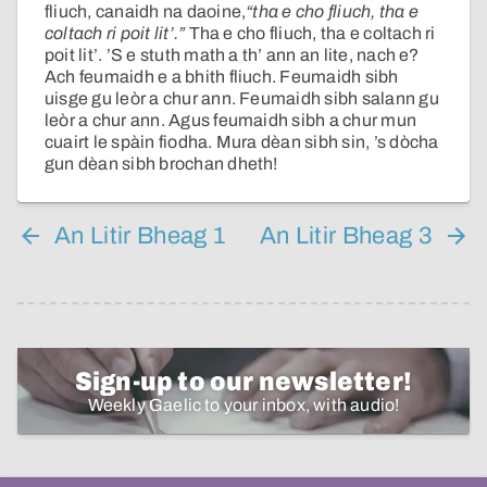
fliuch, canaidh na daoine,
“tha e cho fliuch, tha e
coltach ri poit lit’.”
Tha e cho fliuch, tha e coltach ri
poit lit’. ’S e stuth math a th’ ann an lite, nach e?
Ach feumaidh e a bhith fliuch. Feumaidh sibh
uisge gu leòr a chur ann. Feumaidh sibh salann gu
leòr a chur ann. Agus feumaidh sibh a chur mun
cuairt le spàin fiodha. Mura dèan sibh sin, ’s dòcha
gun dèan sibh brochan dheth!
An Litir Bheag 1
An Litir Bheag 3
Sign-up to our newsletter!
Weekly Gaelic to your inbox, with audio!