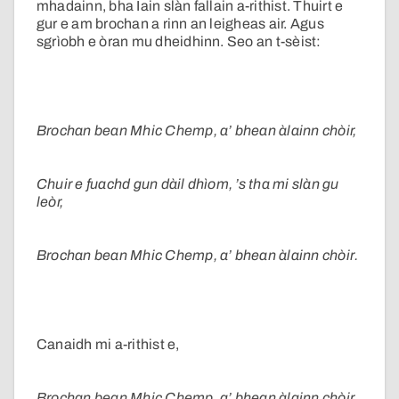
mhadainn, bha Iain slàn fallain a-rithist. Thuirt e
gur e am brochan a rinn an leigheas air. Agus
sgrìobh e òran mu dheidhinn. Seo an t-sèist:
Brochan bean Mhic Chemp, a’ bhean àlainn chòir,
Chuir e fuachd gun dàil dhìom, ’s tha mi slàn gu
leòr,
Brochan bean Mhic Chemp, a’ bhean àlainn chòir.
Canaidh mi a-rithist e,
Brochan bean Mhic Chemp, a’ bhean àlainn chòir,