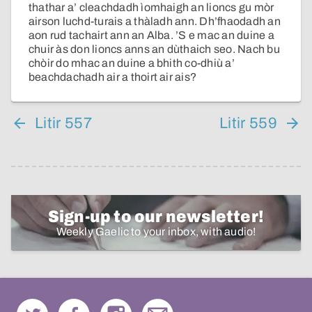
thathar a’ cleachdadh ìomhaigh an lioncs gu mòr
airson luchd-turais a thàladh ann. Dh’fhaodadh an
aon rud tachairt ann an Alba. ’S e mac an duine a
chuir às don lioncs anns an dùthaich seo. Nach bu
chòir do mhac an duine a bhith co-dhiù a’
beachdachadh air a thoirt air ais?
Litir 557
Litir 559
Sign-up to our newsletter!
Weekly Gaelic to your inbox, with audio!