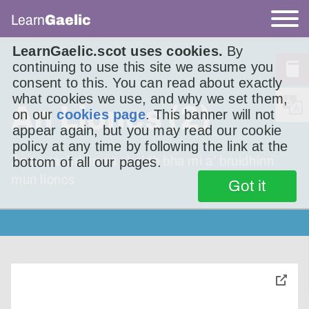
Learn
Gaelic
LearnGaelic.scot uses cookies.
By
continuing to use this site we assume you
consent to this. You can read about exactly
what cookies we use, and why we set them,
An Lioncs (2)
on our
cookies page
. This banner will not
appear again, but you may read our cookie
policy at any time by following the link at the
An t-seachdain sa chaidh bha mi a’ bruidhinn
bottom of all our pages.
mun lioncs
Got it
toggle
pop-
over