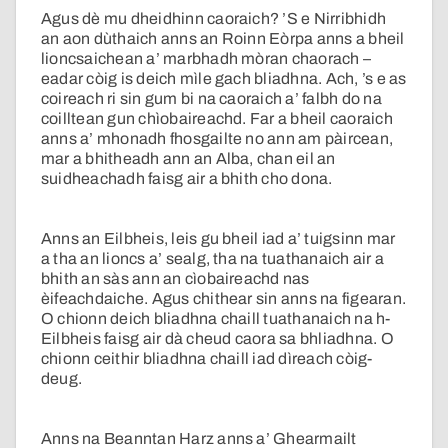
Agus dè mu dheidhinn caoraich? ’S e Nirribhidh
an aon dùthaich anns an Roinn Eòrpa anns a bheil
lioncsaichean a’ marbhadh mòran chaorach –
eadar còig is deich mìle gach bliadhna. Ach, ’s e as
coireach ri sin gum bi na caoraich a’ falbh do na
coilltean gun chìobaireachd. Far a bheil caoraich
anns a’ mhonadh fhosgailte no ann am pàircean,
mar a bhitheadh ann an Alba, chan eil an
suidheachadh faisg air a bhith cho dona.
Anns an Eilbheis, leis gu bheil iad a’ tuigsinn mar
a tha an lioncs a’ sealg, tha na tuathanaich air a
bhith an sàs ann an cìobaireachd nas
èifeachdaiche. Agus chithear sin anns na figearan.
O chionn deich bliadhna chaill tuathanaich na h-
Eilbheis faisg air dà cheud caora sa bhliadhna. O
chionn ceithir bliadhna chaill iad dìreach còig-
deug.
Anns na Beanntan Harz anns a’ Ghearmailt