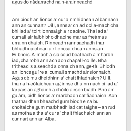
agus do nàdarrachd na h-àrainneachd.
Am biodh an lioncs a’ cur ainmhidhean Albannach
ann an cunnart? Uill, anns a’ chiad dol a-mach cha
bhi iad a’ toirt ionnsaigh air daoine. Tha iad a’
cumail air falbh bho dhaoine mar as fheàrr as
urrainn dhaibh. Rinneadh rannsachadh thar
bhliadhnaichean air lioncsaichean anns an
Eilbheis. A-mach à sia ceud beathach a mharbh
iad, cha robh ann ach aon chapall-coille. Bha
trithead ’s a seachd sionnaich ann, ge-tà. Bhiodh
an lioncs gu ìre a’ cumail smachd air sionnaich.
Agus dè mu dheidhinn a’ chait fhiadhaich? Uill,
tha na h-eòlaichean ag innse dhuinn nach bi iad a’
farpais an aghaidh a chèile airson biadh. Bho àm
gu àm, bidh lioncs a’ marbhadh cat fiadhaich. Ach
thathar dhen bheachd gum biodh e na bu
choltaiche gum marbhadh iad cat taighe – an rud
as motha a tha a’ cur a’ chait fhiadhaich ann an
cunnart ann an Alba.