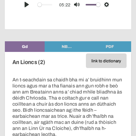
audio
05:22
Play
Mute
Settings
player
Gd
NB…
PDF
link to dictionary
An Lioncs (2)
An t-seachdain sa chaidh bha mi a’ bruidhinn mun
lioncs agus mar a tha fianais ann gun robh e beò
ann am Breatainn anns a’ chiad mhìle bliadhna às
dèidh Chrìosda. Tha e coltach gur e call nan
coilltean a chuir às don lioncs anns an dùthaich
seo. Bidh lioncsaichean ag ithe fèidh –
earbaichean mar as trice. Nuair a dh’fhalbh na
coilltean, air sgàth mac an duine (rud a thòisich
ann an Linn Ùr na Cloiche), dh’fhalbh na h-
earbaichean leotha.