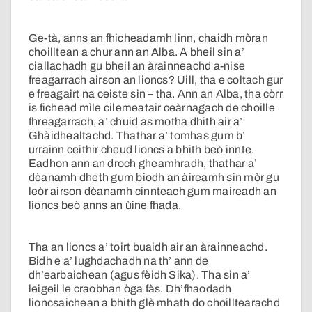
Ge-tà, anns an fhicheadamh linn, chaidh mòran
choilltean a chur ann an Alba. A bheil sin a’
ciallachadh gu bheil an àrainneachd a-nise
freagarrach airson an lioncs? Uill, tha e coltach gur
e freagairt na ceiste sin – tha. Ann an Alba, tha còrr
is fichead mìle cilemeatair ceàrnagach de choille
fhreagarrach, a’ chuid as motha dhith air a’
Ghàidhealtachd. Thathar a’ tomhas gum b’
urrainn ceithir cheud lioncs a bhith beò innte.
Eadhon ann an droch gheamhradh, thathar a’
dèanamh dheth gum biodh an àireamh sin mòr gu
leòr airson dèanamh cinnteach gum maireadh an
lioncs beò anns an ùine fhada.
Tha an lioncs a’ toirt buaidh air an àrainneachd.
Bidh e a’ lughdachadh na th’ ann de
dh’earbaichean (agus fèidh Sika). Tha sin a’
leigeil le craobhan òga fàs. Dh’fhaodadh
lioncsaichean a bhith glè mhath do choilltearachd