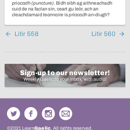
priocadh (puncture).
Bidh sibh ag aithneachadh
cuid de na faclan sin, ceart gu leòr, ach an
cleachdamaid
teannaire
is
priocadh
an-diugh?
Litir 558
Litir 560
Sign-up to our newsletter!
Weekly Gaelic to your inbox, with audio!
©2021 Learn
Gaelic
. All rights reserved.