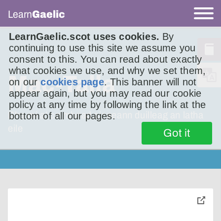
Learn
Gaelic
LearnGaelic.scot uses cookies.
By
continuing to use this site we assume you
consent to this. You can read about exactly
what cookies we use, and why we set them,
Mac-Talla
on our
cookies page
. This banner will not
appear again, but you may read our cookie
policy at any time by following the link at the
Bha mi a’ coimhead air seann duilleag an latha
bottom of all our pages.
eile
Got it
toggle
pop-
over