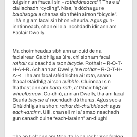
tuigsinn an fhacail sin –
rothaidheachd
? Tha e a’
ciallachadh “cycling”. Nise, ’s dòcha gur e
baidhsagal
a chanas sibh fhèin airson “bicycle”.
Thàinig am facal sin bhon Bheurla. Agus gu h-
inntinneach, chan eil e a’ nochdadh idir ann am
Faclair Dwelly.
Ma choimheadas sibh ann an cuid de na
faclairean Gàidhlig as ùire, chì sibh am facal
rothair
cuideachd airson
bicycle
. Rothair – R-O-T-
H-A-I-R. Ach ann an Dwelly, ’s e
rothar
– R-O-T-H-
A-R. Tha am facal stèidhichte air
roth
, seann
fhacal Gàidhlig airson
cuibhle
. Cluinnear sin
fhathast ann am
barra-roth
, a’ Ghàidhlig air
wheelbarrow.
Co-dhiù, ann an Dwelly, tha am facal
Beurla
bicycle
a’ nochdadh dà
thuras. Agus seo a’
Ghàidhlig air a shon:
rothar dà-chuibhleach
agus
each-iarainn
. Uill, chan eil mi a’ smaoineachadh
gun canadh duine “each-iarainn” an-diugh!
Tha an t-alt ann am Mac-Talla ag ràdh:
Seo faclan