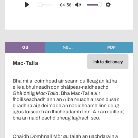
audio
04:58
Play
Mute
Settings
player
Gd
NB…
PDF
link to dictionary
Mac-Talla
Bha mi a’ coimhead air seann duilleag an latha
eile a bhuineadh don phàipear-naidheachd
Ghàidhlig
Mac-Talla
. Bha Mac-Talla air
fhoillseachadh ann an Alba Nuadh airson dusan
bliadhna aig deireadh an naoidheamh linn deug
agus toiseach an fhicheadamh linn. Air an duilleig
bha an naidheachd bheag laghach seo.
Chaidh Dòmhnall Mòr gu taigh an uachdarain a