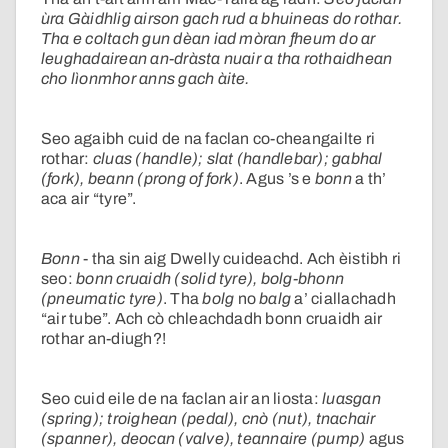
ùra Gàidhlig airson gach rud a bhuineas do rothar.
Tha e coltach gun dèan iad mòran fheum do ar
leughadairean an-dràsta nuair a tha rothaidhean
cho lìonmhor anns gach àite.
Seo agaibh cuid de na faclan co-cheangailte ri
rothar:
cluas (handle); slat (handlebar); gabhal
(fork), beann (prong of fork)
. Agus ’s e
bonn
a th’
aca air “tyre”.
Bonn
- tha sin aig Dwelly cuideachd. Ach èistibh ri
seo:
bonn cruaidh (solid tyre), bolg-bhonn
(pneumatic tyre)
. Tha
bolg
no
balg
a’ ciallachadh
“air tube”. Ach cò
chleachdadh bonn cruaidh air
rothar an-diugh?!
Seo cuid eile de na faclan air an liosta:
luasgan
(spring); troighean (pedal), cnò (nut), tnachair
(spanner), deocan (valve), teannaire (pump)
agus