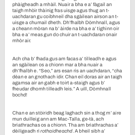
phàigheadh a mhàil. Nuair a bha e a’ fàgail an
taigh mhòir thàinig fras uisge agus thug an t-
uachdaran gu coibhneil dha sgàilean airson an t-
uisge a chumail dheth. Dh’fhalbh Dòmhnall, agus
a cheann mòran na b’ àirde na bha e a’ tighinn oir
bha e a’ meas gun do chuir an t-uachdaran onair
mhòr air.
Ach cha b’ fhada gus am facas a’ tilleadh e agus
an sgàilean os a chionn mar a bha nuair a
dh’fhalbh e. “Seo,” ars esan ris an uachdaran, “cha
dèan e an gnothach idir. Chan eil doras air an taigh
agamsa air an gabh e toirt a-staigh agus b’
fheudar dhomh tilleadh leis.” A uill, Dòmhnall
bochd!
Chan e an stòiridh beag laghach sin a thog m’ aire
mun duilleig ann am Mac-Talla, ge-tà, ach
briathrachas os a chionn. Tha am briathrachas a’
dèiligeadh ri
rothaidheachd
. A bheil sibh a’