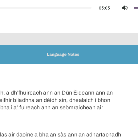
05:05
Mute
Language Notes
ch, a dh’fhuireach ann an Dùn Èideann ann an
ithir bliadhna an dèidh sin, dhealaich i bhon
bha i a’ fuireach ann an seòmraichean air
eòlas air daoine a bha an sàs ann an adhartachadh