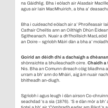
na Gàidhlig. Bha i eòlach air Alasdair MacIll
agus air Iain MacMhuirich, a bha a’ deasac
Bha i cuideachd eòlach air a’ Phroifeasair Ia
Cathair Cheiltis ann an Oilthigh Dhùn Èidea
Sgitheanach. Nuair a dh’fhoillsich MacLeòi
an Doire – sgrìobh Màiri dàn a bha a’ moladh
Goirid an dèidh dhi a dachaigh a dhèan
shònraichte a bhuileachadh oirre.
Chaidh a
Nis. Bha an Comunn dìreach còig bliadhna a d
urram a bh’ ann do Mhàiri, aig àm nuair nach
bhitheadh an-diugh.
Sgrìobh i agus leugh i dàn airson Co-chrui
seachdad ’s a sia (1876). ’S e dàn mòr a bh’ 
tiotal a bh’ air ‘Còmhradh eadar am Bàrd ’s 