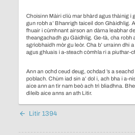
Choisinn Màiri cliù mar bhàrd agus thàinig i g
gun robh a’ Bhanrigh taiceil don Ghàidhlig. 
fhuair i cùmhnant airson an dàrna leabhar d
theangachadh gu Gàidhlig. Ge-tà, cha robh a
sgrìobhaidh mòr gu leòr. Cha b’ urrainn dhi a
agus ghluais i a-steach còmhla ri a piuthar-
Ann an ochd ceud deug, ochdad ’s a seachd (
poblach. Chùm iad sin a’ dol i, ach bha i a-ni
aice ann an tìr nam beò ach trì bliadhna. Bhei
dìleib aice anns an ath Litir.
Litir 1394