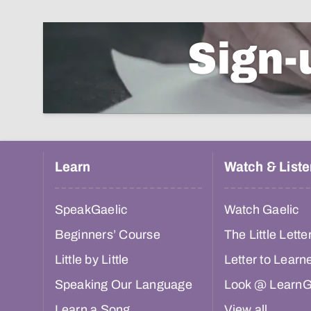
Sign-
Learn
Watch & Liste
SpeakGaelic
Watch Gaelic
Beginners’ Course
The Little Lette
Little by Little
Letter to Learn
Speaking Our Language
Look @ LearnG
Learn a Song
View all