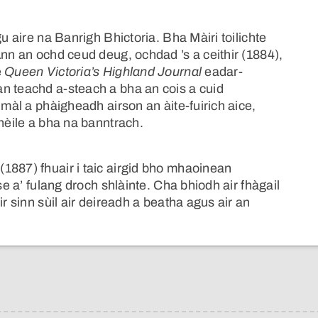
u aire na Banrigh Bhictoria. Bha Màiri toilichte
Ann an ochd ceud deug, ochdad ’s a ceithir (1884),
e
Queen Victoria’s Highland Journal
eadar-
n teachd a-steach a bha an cois a cuid
 màl a phàigheadh airson an àite-fuirich aice,
chèile a bha na banntrach.
1887) fhuair i taic airgid bho mhaoinean
se a’ fulang droch shlàinte. Cha bhiodh air fhàgail
r sinn sùil air deireadh a beatha agus air an