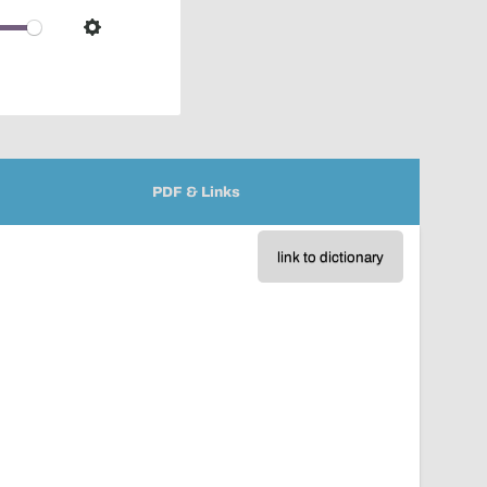
over
audio
Settings
player
PDF & Links
link to dictionary