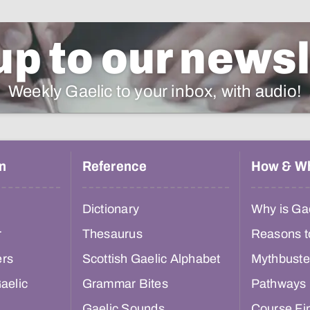
up to our newsl
Weekly Gaelic to your inbox, with audio!
n
Reference
How & W
Dictionary
Why is Gae
r
Thesaurus
Reasons t
ers
Scottish Gaelic Alphabet
Mythbuste
aelic
Grammar Bites
Pathways
Gaelic Sounds
Course Fi