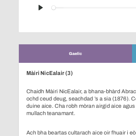
Play
Gaelic
Màiri NicEalair (3)
Chaidh Màiri NicEalair, a bhana-bhàrd Abra
ochd ceud deug, seachdad ’s a sia (1876). Ce
duine aice. Cha robh mòran airgid aice agus 
mullach teanamant.
Ach bha beartas cultarach aice oir fhuair i 