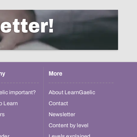
etter!
hy
More
lic important?
About LearnGaelic
o Learn
Contact
rs
Newsletter
Content by level
nder
Levels explained