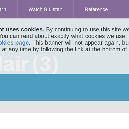
arn
Watch & Listen
Reference
ot uses cookies.
By continuing to use this site 
 You can read about exactly what cookies we use,
ACHAIDH
LITIR 1395
okies page
. This banner will not appear again, b
 at any time by following the link at the bottom of
air (3)