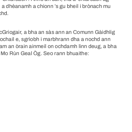
 a dhèanamh a chionn ’s gu bheil i brònach mu
chd.
acGriogair, a bha an sàs ann an Comunn Gàidhlig
haochail e, sgrìobh i marbhrann dha a nochd ann
heam an òrain ainmeil on ochdamh linn deug, a bha
– Mo Rùn Geal Òg. Seo rann bhuaithe: