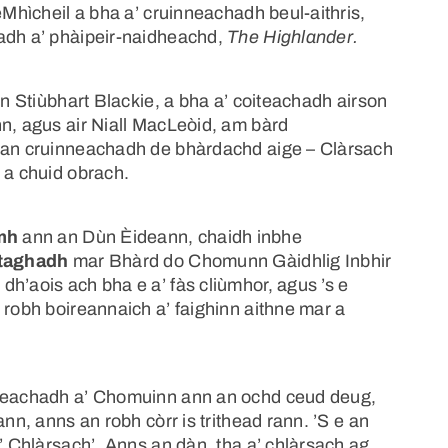
eMhìcheil a bha a’ cruinneachadh beul-aithris,
hadh a’ phàipeir-naidheachd,
The Highlander.
in Stiùbhart Blackie, a bha a’ coiteachadh airson
nn, agus air Niall MacLeòid, am bàrd
d an cruinneachadh de bhàrdachd aige – Clàrsach
 a chuid obrach.
amh
ann an Dùn Èideann, chaidh inbhe
 taghadh
mar Bhàrd do Chomunn Gàidhlig Inbhir
h’aois ach bha e a’ fàs cliùmhor, agus ’s e
 robh boireannaich a’ faighinn aithne mar a
nneachadh a’ Chomuinn ann an ochd ceud deug,
ann, anns an robh còrr is trithead rann. ’S e an
a’ Chlàrsach’. Anns an dàn, tha a’ chlàrsach ag