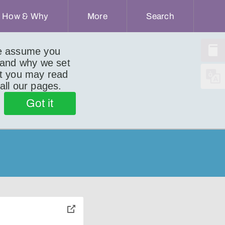
How & Why
More
Search
we assume you
 and why we set
ut you may read
 all our pages.
Got it
toggle
pop-