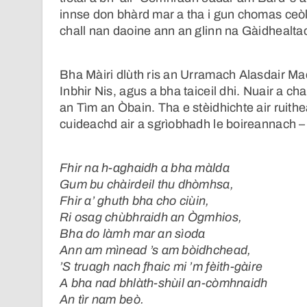
innse don bhàrd mar a tha i gun chomas ceòl
chall nan daoine ann an glinn na Gàidhealta
Bha Màiri dlùth ris an Urramach Alasdair M
Inbhir Nis, agus a bha taiceil dhi. Nuair a c
an Tìm an Òbain. Tha e stèidhichte air ruit
cuideachd air a sgrìobhadh le boireannach 
Fhir na h-aghaidh a bha màlda
Gum bu chàirdeil thu dhòmhsa,
Fhir a’ ghuth bha cho ciùin,
Ri osag chùbhraidh an Ògmhios,
Bha do làmh mar an sìoda
Ann am mìnead ’s am bòidhchead,
’S truagh nach fhaic mi ’m fèith-gàire
A bha nad bhlàth-shùil an-còmhnaidh
An tìr nam beò.