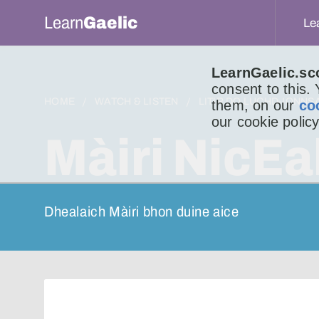
Learn
Gaelic
Le
LearnGaelic.sc
consent to this.
HOME
WATCH & LISTEN
LITIR DO LUCHD-IONNS
them, on our
co
our cookie policy
Màiri NicEal
Dhealaich Màiri bhon duine aice